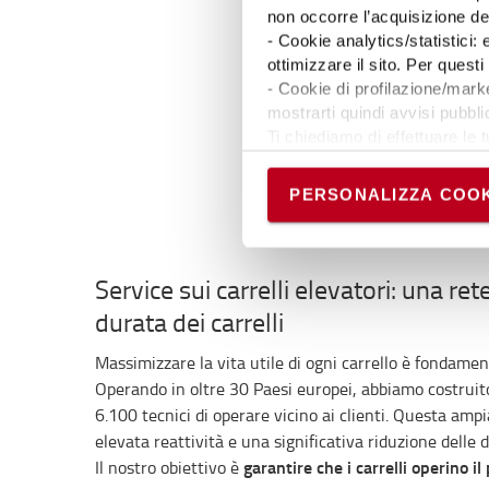
di vit
non occorre l’acquisizione d
gesti
- Cookie analytics/statistici:
una s
ottimizzare il sito. Per ques
ulteri
- Cookie di profilazione/marke
vita 
mostrarti quindi avvisi pubblic
Attrav
Ti chiediamo di effettuare le t
conse
Puoi avere maggiori dettagli 
permanere dei soli cookie tec
Le no
PERSONALIZZA COOK
scelte in qualsiasi momento, 
Service sui carrelli elevatori: una re
durata dei carrelli
Massimizzare la vita utile di ogni carrello è fondamen
Operando in oltre 30 Paesi europei, abbiamo costrui
6.100 tecnici di operare vicino ai clienti. Questa amp
elevata reattività e una significativa riduzione delle 
garantire che i carrelli operino il
Il nostro obiettivo è