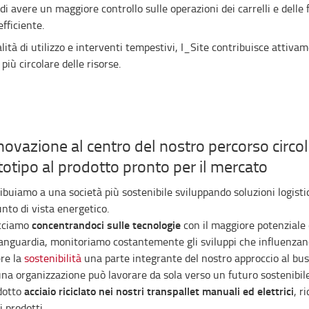
 di avere un maggiore controllo sulle operazioni dei carrelli e delle f
efficiente.
ità di utilizzo e interventi tempestivi, I_Site contribuisce attiva
più circolare delle risorse.
nnovazione al centro del nostro percorso circol
totipo al prodotto pronto per il mercato
ibuiamo a una società più sostenibile sviluppando soluzioni logistich
unto di vista energetico.
concentrandoci sulle tecnologie
cciamo
con il maggiore potenziale 
vanguardia, monitoriamo costantemente gli sviluppi che influenzano 
re la
sostenibilità
una parte integrante del nostro approccio al bu
na organizzazione può lavorare da sola verso un futuro sostenibi
acciaio riciclato nei nostri transpallet manuali ed elettrici
dotto
, r
i prodotti.