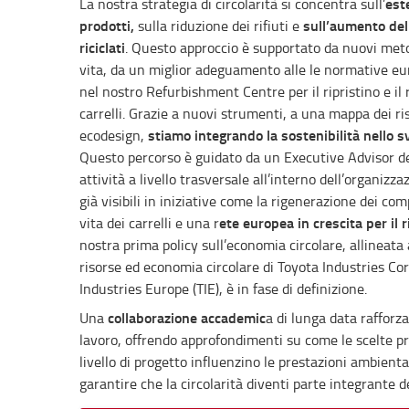
est
La nostra strategia di circolarità si concentra sull’
prodotti,
sull’aumento dell
sulla riduzione dei rifiuti e
riciclati
. Questo approccio è supportato da nuovi metod
vita, da un miglior adeguamento alle le normative eu
nel nostro Refurbishment Centre per il ripristino e i
carrelli. Grazie a nuovi strumenti, a una mappa dei r
stiamo integrando la sostenibilità nello s
ecodesign,
Questo percorso è guidato da un Executive Advisor de
attività a livello trasversale all’interno dell’organiz
già visibili in iniziative come la rigenerazione dei co
ete europea in crescita per il r
vita dei carrelli e una r
nostra prima policy sull’economia circolare, allineata 
risorse ed economia circolare di Toyota Industries Co
Industries Europe (TIE), è in fase di definizione.
collaborazione accademic
Una
a di lunga data rafforz
lavoro, offrendo approfondimenti su come le scelte pro
livello di progetto influenzino le prestazioni ambienta
garantire che la circolarità diventi parte integrante 