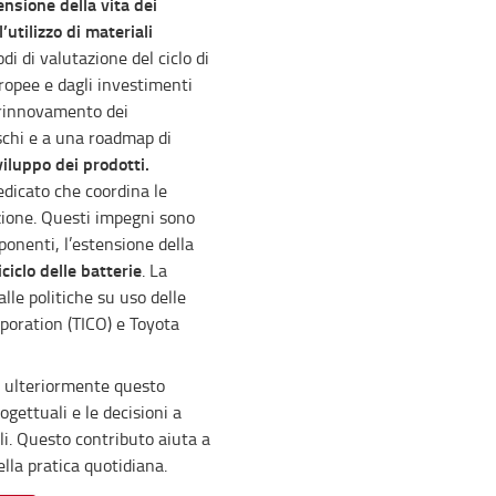
ensione della vita dei
’utilizzo di materiali
i di valutazione del ciclo di
ropee e dagli investimenti
l rinnovamento dei
ischi e a una roadmap di
viluppo dei prodotti.
dicato che coordina le
zazione. Questi impegni sono
mponenti, l’estensione della
iciclo delle batterie
. La
alle politiche su uso delle
rporation (TICO) e Toyota
a ulteriormente questo
gettuali e le decisioni a
li. Questo contributo aiuta a
della pratica quotidiana.