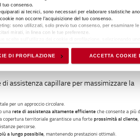
a
. La nostra offerta di noleggio svolge un ruolo chiave in questo a
el tuo consenso.
250.000 carrelli a noleggio in Europa
sce circa
. Circa il 60% delle 
 equiparati ai tecnici, sono necessari per elaborare statistiche an
econda vita come
carrelli usati
, venduti direttamente ai clienti tr
ti cookie non occorre l’acquisizione del tuo consenso.
ore 30% viene riutilizzato o noleggiato tramite distributori indipende
ting: sono utilizzati, solo previo tuo consenso, per esaminare le 
venduti direttamente ai clienti rientra successivamente nella flotta
itari mirati, in linea con le tue preferenze.
erso l’estensione del ciclo di vita dei prodotti, il modello di noleggi
ue scelte sull’utilizzo dei cookie di profilazione, selezionando uno 
nte di offrire prodotti e servizi sempre più circolari.
visionando l’
Informativa estesa cookie
. La chiusura del present
nici ed analytics, per i quali non occorre il tuo consenso. Potra
stre soluzioni di noleggio >
IE DI PROFILAZIONE
ACCETTA COOKIE 
accedendo al link presente nel footer.
te di assistenza capillare per massimizzare la
tale per un approccio circolare.
rete di assistenza altamente efficiente
to una
che consente a più d
prossimità al cliente
ia copertura territoriale garantisce una forte
,
distanze percorse.
 più a lungo possibile
, mantenendo prestazioni ottimali.