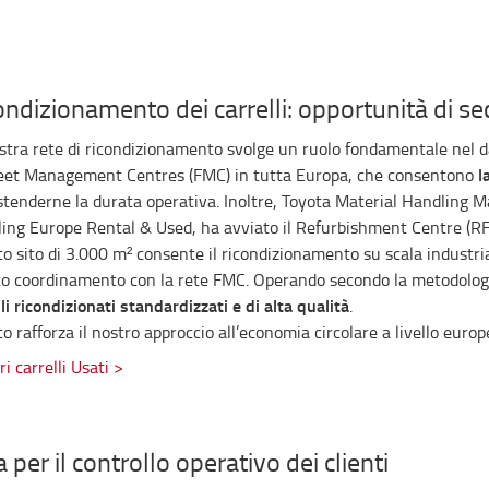
ondizionamento dei carrelli: opportunità di se
stra rete di ricondizionamento svolge un ruolo fondamentale nel da
l
eet Management Centres (FMC) in tutta Europa, che consentono
stenderne la durata operativa. Inoltre, Toyota Material Handling 
ing Europe Rental & Used, ha avviato il Refurbishment Centre (RF
o sito di 3.000 m² consente il ricondizionamento su scala industrial
to coordinamento con la rete FMC. Operando secondo la metodolog
li ricondizionati standardizzati e di alta qualità
.
o rafforza il nostro approccio all’economia circolare a livello europ
ri carrelli Usati >
 per il controllo operativo dei clienti