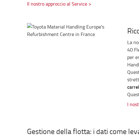
Il nostro approccio al Service >
Ric
La no
40 Fl
per e
Handl
Quest
stret
carrel
Quest
I nost
Gestione della flotta: i dati come leva