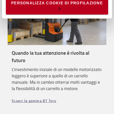
- Cookie di profilazione/marketing: sono utilizzati, solo
PERSONALIZZA COOKIE DI PROFILAZIONE
previo tuo consenso, per esaminare le tue abitudini di
navigazione e mostrarti quindi avvisi pubblicitari mirati, in
linea con le tue preferenze.
Ti chiediamo di effettuare le tue scelte sull’utilizzo dei
cookie di profilazione, selezionando uno dei bottoni sotto
riportati. Puoi avere maggiori dettagli visionando
l’
Informativa estesa cookie
. La chiusura del presente
banner comporterà il permanere dei soli cookie tecnici ed
Quando la tua attenzione è rivolta al
analytics, per i quali non occorre il tuo consenso. Potrai
comunque modificare le tue scelte in qualsiasi momento,
futuro
accedendo al link presente nel footer.
L'investimento iniziale di un modello motorizzato
leggero è superiore a quello di un carrello
manuale. Ma in cambio otterrai molti vantaggi e
la flessibilità di un carrello a motore.
Scopri la gamma BT Tyro