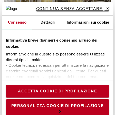
CONTINUA SENZA ACCETTARE | X
Consenso
Dettagli
Informazioni sui cookie
Informativa breve (banner) e consenso all’uso dei
cookie.
Informiamo che in questo sito possono essere utilizzati
diversi tipi di cookie:
Guida sulla larghezza delle corsie
- Cookie tecnici: necessari per ottimizzare la navigazione
e fornire eventuali servizi richiesti dall’utente. Per questi
Il corridoio di manovra di un carrello elevatore è un
cookie non occorre l’acquisizione del tuo consenso.
fattore importante da tenere in considerazione
- Cookie analytics/statistici: equiparati ai tecnici, sono
quando si acquista un carrello elevatore o si
necessari per elaborare statistiche anonime ed
ACCETTA COOKIE DI PROFILAZIONE
costruisce un nuovo magazzino.
aggregate, al fine di ottimizzare il sito. Per questi cookie
non occorre l’acquisizione del tuo consenso.
Approfondisci >>
- Cookie di profilazione/marketing: sono utilizzati, solo
PERSONALIZZA COOKIE DI PROFILAZIONE
previo tuo consenso, per esaminare le tue abitudini di