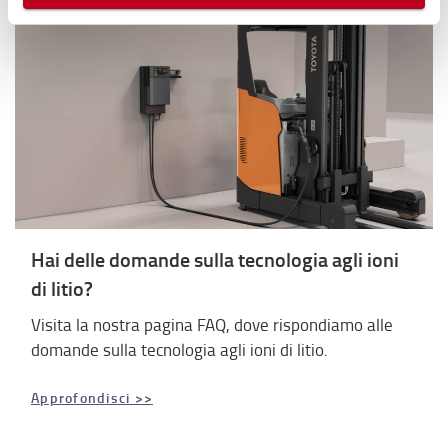
navigazione e mostrarti quindi avvisi pubblicitari mirati, in
linea con le tue preferenze.
Ti chiediamo di effettuare le tue scelte sull’utilizzo dei
cookie di profilazione, selezionando uno dei bottoni sotto
riportati. Puoi avere maggiori dettagli visionando
l’
Informativa estesa cookie
. La chiusura del presente
banner comporterà il permanere dei soli cookie tecnici ed
analytics, per i quali non occorre il tuo consenso. Potrai
comunque modificare le tue scelte in qualsiasi momento,
accedendo al link presente nel footer.
Hai delle domande sulla tecnologia agli ioni
di litio?
Visita la nostra pagina FAQ, dove rispondiamo alle
domande sulla tecnologia agli ioni di litio.
Approfondisci >>