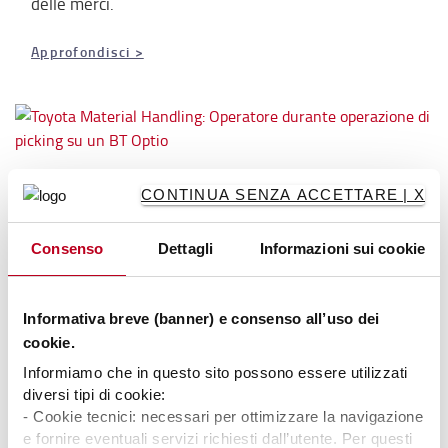
delle merci.
Approfondisci >
La nostra gamma di prodotti
CONTINUA SENZA ACCETTARE | X
Scopri la nostra completa gamma di carrelli che
Consenso
Dettagli
Informazioni sui cookie
include anche retrattili, transpallet e
commissionatori.
Informativa breve (banner) e consenso all’uso dei
Approfondisci >
cookie.
Informiamo che in questo sito possono essere utilizzati
diversi tipi di cookie:
La Logistica con gli Smart Trucks
- Cookie tecnici: necessari per ottimizzare la navigazione
e fornire eventuali servizi richiesti dall’utente. Per questi
Scopri il ruolo della connettività nel futuro del