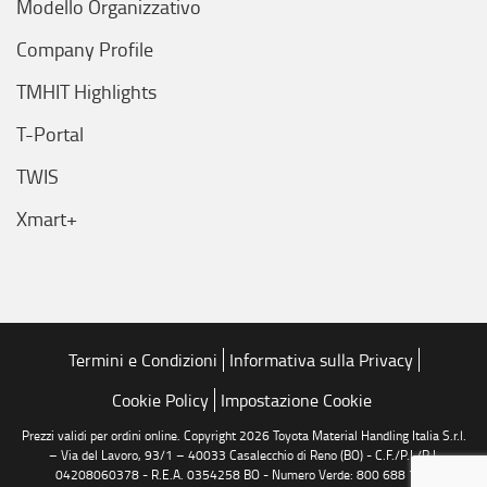
Modello Organizzativo
Company Profile
TMHIT Highlights
T-Portal
TWIS
Xmart+
Termini e Condizioni
Informativa sulla Privacy
Cookie Policy
Impostazione Cookie
Prezzi validi per ordini online. Copyright 2026 Toyota Material Handling Italia S.r.l.
– Via del Lavoro, 93/1 – 40033 Casalecchio di Reno (BO) - C.F./P.I./R.I.
04208060378 - R.E.A. 0354258 BO - Numero Verde: 800 688 776