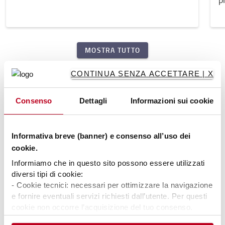
MOSTRA TUTTO
CONTINUA SENZA ACCETTARE | X
Approfondisci il mondo della Logistica col
nostro blog
Consenso
Dettagli
Informazioni sui cookie
Informativa breve (banner) e consenso all’uso dei
cookie.
Informiamo che in questo sito possono essere utilizzati
diversi tipi di cookie:
- Cookie tecnici: necessari per ottimizzare la navigazione
e fornire eventuali servizi richiesti dall’utente. Per questi
cookie non occorre l’acquisizione del tuo consenso.
- Cookie analytics/statistici: equiparati ai tecnici, sono