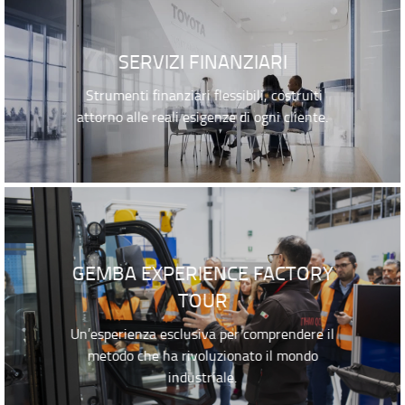
SERVIZI FINANZIARI
Strumenti finanziari flessibili, costruiti
attorno alle reali esigenze di ogni cliente.
GEMBA EXPERIENCE FACTORY
TOUR
Un’esperienza esclusiva per comprendere il
metodo che ha rivoluzionato il mondo
industriale.