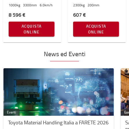
1000
kg
3300
mm
6.0
km/h
2300
kg
200
mm
8 596 €
607 €
ACQUISTA
ACQUISTA
ONLINE
ONLINE
News ed Eventi
Eventi
Eve
Toyota Material Handling Italia a FARETE 2026
S
p