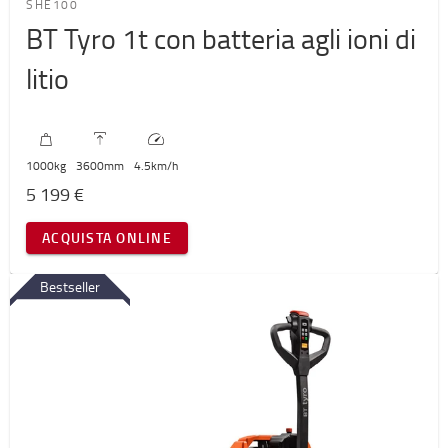
SHE100
BT Tyro 1t con batteria agli ioni di
litio
1000
kg
3600
mm
4.5
km/h
5 199 €
ACQUISTA ONLINE
Bestseller