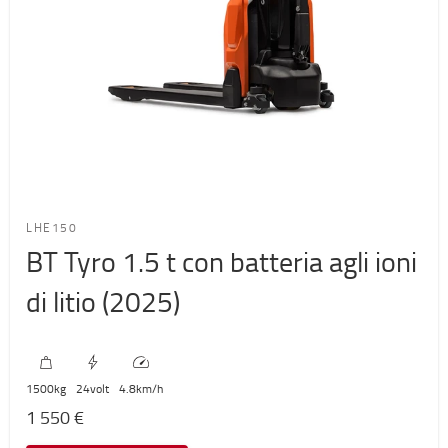
LHE150
BT Tyro 1.5 t con batteria agli ioni
di litio (2025)
1500
kg
24
volt
4.8
km/h
1 550 €