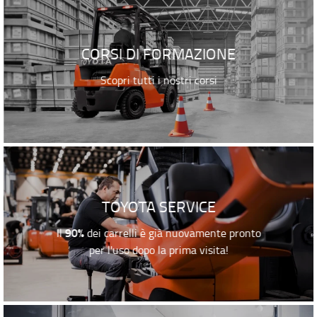
CORSI DI FORMAZIONE
Scopri tutti i nostri corsi
TOYOTA SERVICE
90%
Il
dei carrelli è già nuovamente pronto
per l'uso dopo la prima visita!