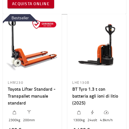
ACQUISTA ONLINE
Bestseller
LHM230
LHE130B
Toyota Lifter Standard -
BT Tyro 1.3 t con
Transpallet manuale
batteria agli ioni di litio
standard
(2025)
2300
kg
200
mm
1300
kg
24
volt
4.8
km/h