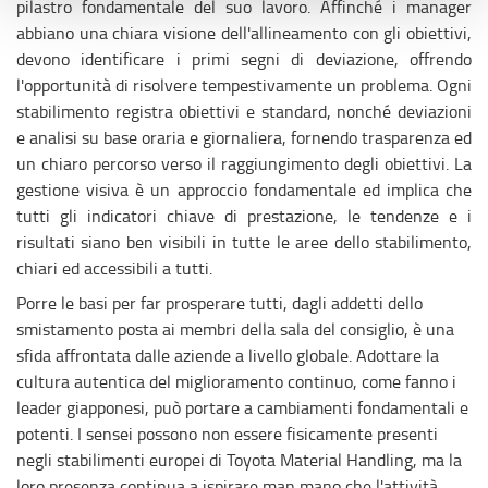
cookie di profilazione, selezionando uno dei bottoni sotto
pilastro fondamentale del suo lavoro. Affinché i manager
riportati. Puoi avere maggiori dettagli visionando
abbiano una chiara visione dell'allineamento con gli obiettivi,
l’
Informativa estesa cookie
. La chiusura del presente
devono identificare i primi segni di deviazione, offrendo
banner comporterà il permanere dei soli cookie tecnici ed
l'opportunità di risolvere tempestivamente un problema. Ogni
analytics, per i quali non occorre il tuo consenso. Potrai
stabilimento registra obiettivi e standard, nonché deviazioni
comunque modificare le tue scelte in qualsiasi momento,
e analisi su base oraria e giornaliera, fornendo trasparenza ed
accedendo al link presente nel footer.
un chiaro percorso verso il raggiungimento degli obiettivi. La
gestione visiva è un approccio fondamentale ed implica che
tutti gli indicatori chiave di prestazione, le tendenze e i
risultati siano ben visibili in tutte le aree dello stabilimento,
chiari ed accessibili a tutti.
Porre le basi per far prosperare tutti, dagli addetti dello
smistamento posta ai membri della sala del consiglio, è una
sfida affrontata dalle aziende a livello globale. Adottare la
cultura autentica del miglioramento continuo, come fanno i
leader giapponesi, può portare a cambiamenti fondamentali e
potenti. I sensei possono non essere fisicamente presenti
negli stabilimenti europei di Toyota Material Handling, ma la
loro presenza continua a ispirare man mano che l'attività