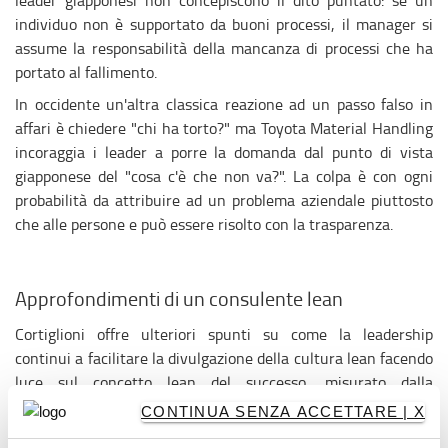
leader giapponesi non concepiscono il dito puntato: se un
individuo non è supportato da buoni processi, il manager si
assume la responsabilità della mancanza di processi che ha
portato al fallimento.
In occidente un'altra classica reazione ad un passo falso in
affari è chiedere "chi ha torto?" ma Toyota Material Handling
incoraggia i leader a porre la domanda dal punto di vista
giapponese del "cosa c'è che non va?". La colpa è con ogni
probabilità da attribuire ad un problema aziendale piuttosto
che alle persone e può essere risolto con la trasparenza.
Approfondimenti di un consulente lean
Cortiglioni offre ulteriori spunti su come la leadership
continui a facilitare la divulgazione della cultura lean facendo
luce sul concetto lean del successo, misurato dalla
soddisfazione della squadra piuttosto che dai numeri. "Con
CONTINUA SENZA ACCETTARE | X
una squadra forte e impegnata, i numeri seguiranno. I leader