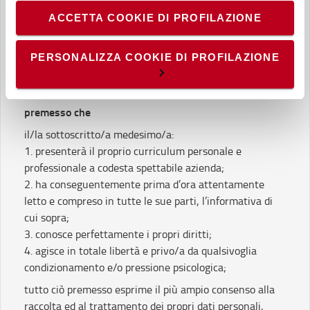
necessari per elaborare statistiche anonime ed
Consenso ai sensi degli articoli 7-8-9 del,
ACCETTA COOKIE DI PROFILAZIONE
aggregate, al fine di ottimizzare il sito. Per questi cookie
Regolamento Europeo 2016/679 rilasciato dal
non occorre l’acquisizione del tuo consenso.
candidato che presenta il curriculum tramite il sito
- Cookie di profilazione/marketing: sono utilizzati, solo
PERSONALIZZA COOKIE DI PROFILAZIONE
web a Toyota Material Handling Italia S.r.l.
previo tuo consenso, per esaminare le tue abitudini di
navigazione e mostrarti quindi avvisi pubblicitari mirati, in
Il/la sottoscritto/a
linea con le tue preferenze.
premesso che
Ti chiediamo di effettuare le tue scelte sull’utilizzo dei
cookie di profilazione, selezionando uno dei bottoni sotto
il/la sottoscritto/a medesimo/a:
riportati. Puoi avere maggiori dettagli visionando
1. presenterà il proprio curriculum personale e
l’
Informativa estesa cookie
. La chiusura del presente
professionale a codesta spettabile azienda;
banner comporterà il permanere dei soli cookie tecnici ed
2. ha conseguentemente prima d’ora attentamente
analytics, per i quali non occorre il tuo consenso. Potrai
letto e compreso in tutte le sue parti, l’informativa di
comunque modificare le tue scelte in qualsiasi momento,
cui sopra;
accedendo al link presente nel footer.
3. conosce perfettamente i propri diritti;
4. agisce in totale libertà e privo/a da qualsivoglia
condizionamento e/o pressione psicologica;
tutto ciò premesso esprime il più ampio consenso alla
raccolta ed al trattamento dei propri dati personali,