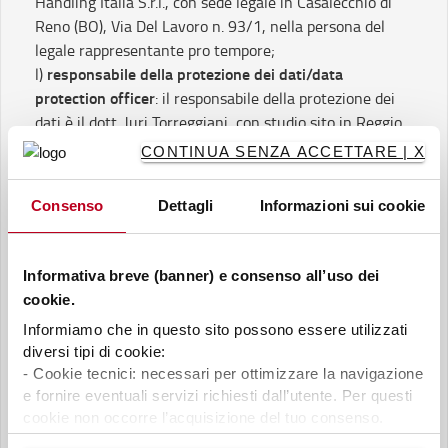
Handling Italia S.r.l., con sede legale in Casalecchio di
Reno (BO), Via Del Lavoro n. 93/1, nella persona del
legale rappresentante pro tempore;
responsabile della protezione dei dati/data
l)
protection officer
: il responsabile della protezione dei
dati è il dott. Juri Torreggiani, con studio sito in Reggio
Emilia, Via Piccard n. 16/G, tel. 0522/30.11.69, fax
CONTINUA SENZA ACCETTARE | X
0522/38.79.96: qualunque sua richiesta di chiarimenti
od informazioni potrà essere indirizzata a tale
Consenso
Dettagli
Informazioni sui cookie
responsabile.
La presente informativa potrà essere integrata,
oralmente o per iscritto, con ulteriori elementi ed
Informativa breve (banner) e consenso all’uso dei
indicazioni, per soddisfare al meglio qualunque sua
cookie.
esigenza conoscitiva in materia “Privacy” e per
Informiamo che in questo sito possono essere utilizzati
assecondare l’evoluzione normativa.
diversi tipi di cookie:
Data:
- Cookie tecnici: necessari per ottimizzare la navigazione
19/10
e fornire eventuali servizi richiesti dall’utente. Per questi
titolare del trattamento – Toyota Material Handling
cookie non occorre l’acquisizione del tuo consenso.
Italia S.r.l.
- Cookie analytics/statistici: equiparati ai tecnici, sono