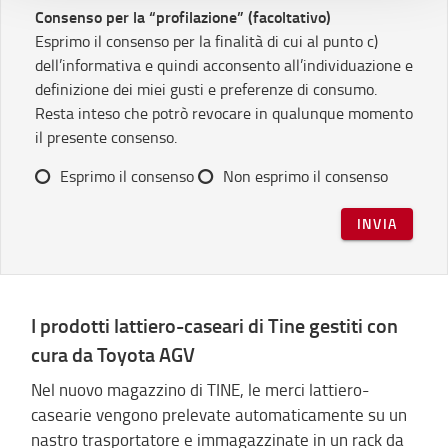
Consenso per la “profilazione” (facoltativo)
l’
Informativa estesa cookie
. La chiusura del presente
Esprimo il consenso per la finalità di cui al punto c)
banner comporterà il permanere dei soli cookie tecnici ed
analytics, per i quali non occorre il tuo consenso. Potrai
dell’informativa e quindi acconsento all’individuazione e
comunque modificare le tue scelte in qualsiasi momento,
definizione dei miei gusti e preferenze di consumo.
accedendo al link presente nel footer.
Resta inteso che potrò revocare in qualunque momento
il presente consenso.
Esprimo il consenso
Non esprimo il consenso
INVIA
I prodotti lattiero-caseari di Tine gestiti con
cura da Toyota AGV
Nel nuovo magazzino di TINE, le merci lattiero-
casearie vengono prelevate automaticamente su un
nastro trasportatore e immagazzinate in un rack da