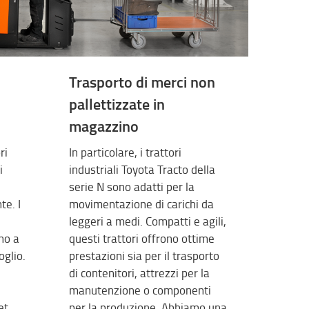
Trasporto di merci non
pallettizzate in
magazzino
ri
In particolare, i trattori
i
industriali Toyota Tracto della
serie N sono adatti per la
e. I
movimentazione di carichi da
leggeri a medi. Compatti e agili,
no a
questi trattori offrono ottime
oglio.
prestazioni sia per il trasporto
di contenitori, attrezzi per la
manutenzione o componenti
et,
per la produzione. Abbiamo una