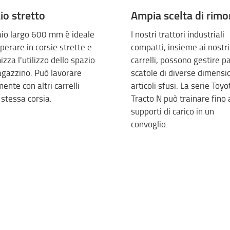
io stretto
Ampia scelta di rimo
laio largo 600 mm è ideale
I nostri trattori industriali
perare in corsie strette e
compatti, insieme ai nostri
izza l'utilizzo dello spazio
carrelli, possono gestire pa
agazzino. Può lavorare
scatole di diverse dimensi
mente con altri carrelli
articoli sfusi. La serie Toyo
 stessa corsia.
Tracto N può trainare fino 
supporti di carico in un
convoglio.