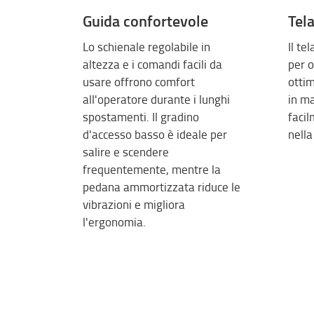
Guida confortevole
Tela
Lo schienale regolabile in
Il te
altezza e i comandi facili da
per o
usare offrono comfort
ottim
all'operatore durante i lunghi
in m
spostamenti. Il gradino
facil
d'accesso basso è ideale per
nella
salire e scendere
frequentemente, mentre la
pedana ammortizzata riduce le
vibrazioni e migliora
l'ergonomia.