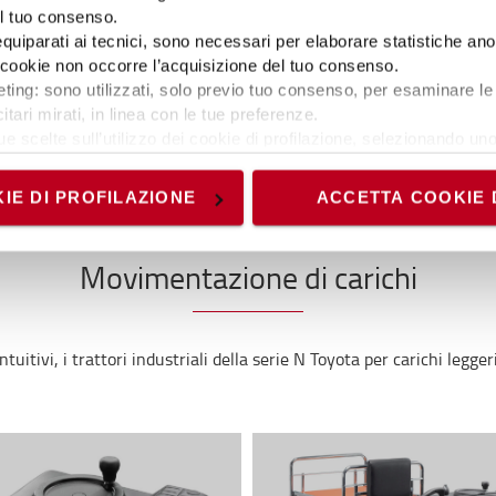
in convoglio
el tuo consenso.
TSE150-728
 equiparati ai tecnici, sono necessari per elaborare statistiche an
ti cookie non occorre l’acquisizione del tuo consenso.
1500
kg
12.0
km/h
ting: sono utilizzati, solo previo tuo consenso, per esaminare le 
itari mirati, in linea con le tue preferenze.
ue scelte sull’utilizzo dei cookie di profilazione, selezionando uno 
visionando l’
Informativa estesa cookie
. La chiusura del present
nici ed analytics, per i quali non occorre il tuo consenso. Potra
IE DI PROFILAZIONE
ACCETTA COOKIE 
accedendo al link presente nel footer.
Movimentazione di carichi
tuitivi, i trattori industriali della serie N Toyota per carichi legge