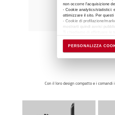
non occorre l’acquisizione d
- Cookie analytics/statistici:
ottimizzare il sito. Per ques
- Cookie di profilazione/marke
mostrarti quindi avvisi pubblic
Ti chiediamo di effettuare le t
Puoi avere maggiori dettagli 
permanere dei soli cookie tec
PERSONALIZZA COOK
scelte in qualsiasi momento, 
Con il loro design compatto e i comandi in