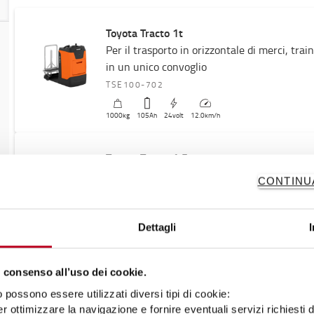
Toyota Tracto 1t
Per il trasporto in orizzontale di merci, tra
in un unico convoglio
TSE100-702
1000
kg
105
Ah
24
volt
12.0
km/h
Toyota Tracto 1,5t
Per il trasporto in orizzontale di merci, tra
CONTINU
in un unico convoglio
TSE150-708
Dettagli
1500
kg
105
Ah
24
volt
12.0
km/h
 consenso all’uso dei cookie.
Toyota Tracto 1.5t con scaletta, ripiani o co
possono essere utilizzati diversi tipi di cookie:
Per il trasporto in orizzontale di merci, tra
r ottimizzare la navigazione e fornire eventuali servizi richiesti 