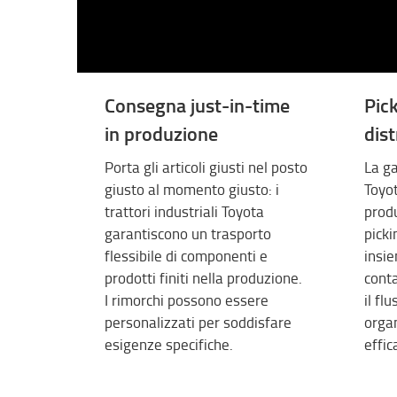
Consegna just-in-time
Pick
in produzione
dis
Porta gli articoli giusti nel posto
La ga
giusto al momento giusto: i
Toyo
trattori industriali Toyota
produ
garantiscono un trasporto
picki
flessibile di componenti e
insie
prodotti finiti nella produzione.
conta
I rimorchi possono essere
il fl
personalizzati per soddisfare
organ
esigenze specifiche.
effic