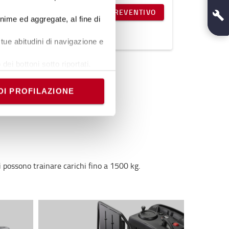
RICHIEDI UN PREVENTIVO
onime ed aggregate, al fine di
tue abitudini di navigazione e
dei bottoni sotto riportati.
e banner comporterà il
i comunque modificare le tue
DI PROFILAZIONE
ri possono trainare carichi fino a 1500 kg.