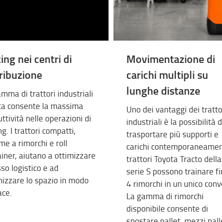
ing nei centri di
Movimentazione di
tribuzione
carichi multipli su
lunghe distanze
mma di trattori industriali
ta consente la massima
Uno dei vantaggi dei tratto
ttività nelle operazioni di
industriali è la possibilità d
ng. I trattori compatti,
trasportare più supporti e
me a rimorchi e roll
carichi contemporaneament
iner, aiutano a ottimizzare
trattori Toyota Tracto della
usso logistico e ad
serie S possono trainare fi
izzare lo spazio in modo
4 rimorchi in un unico conv
ace.
La gamma di rimorchi
disponibile consente di
spostare pallet, mezzi pall