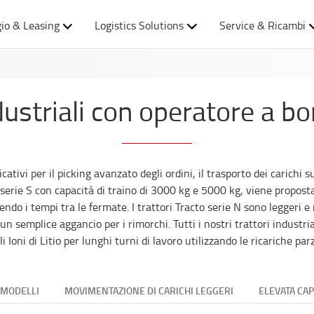
io & Leasing
Logistics Solutions
Service & Ricambi
dustriali con operatore a bo
cativi per il picking avanzato degli ordini, il trasporto dei carichi 
o serie S con capacità di traino di 3000 kg e 5000 kg, viene propos
ucendo i tempi tra le fermate. I trattori Tracto serie N sono leggeri 
semplice aggancio per i rimorchi. Tutti i nostri trattori industria
i Ioni di Litio per lunghi turni di lavoro utilizzando le ricariche par
 MODELLI
MOVIMENTAZIONE DI CARICHI LEGGERI
ELEVATA CAP