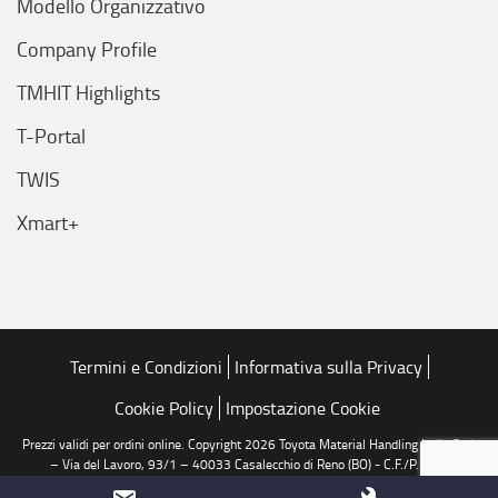
Modello Organizzativo
Company Profile
TMHIT Highlights
T-Portal
TWIS
Xmart+
Termini e Condizioni
Informativa sulla Privacy
Cookie Policy
Impostazione Cookie
Prezzi validi per ordini online. Copyright 2026 Toyota Material Handling Italia S.r.l.
– Via del Lavoro, 93/1 – 40033 Casalecchio di Reno (BO) - C.F./P.I./R.I.
04208060378 - R.E.A. 0354258 BO - Numero Verde: 800 688 776