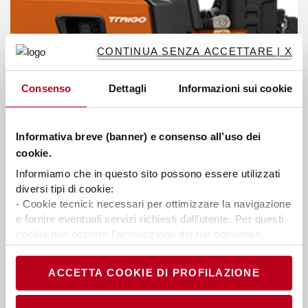
CONTINUA SENZA ACCETTARE | X
Consenso
Dettagli
Informazioni sui cookie
Informativa breve (banner) e consenso all’uso dei
cookie.
Informiamo che in questo sito possono essere utilizzati
Prima la sicurezza
diversi tipi di cookie:
- Cookie tecnici: necessari per ottimizzare la navigazione
Toyota System of Active Stability e altre opzioni di
e fornire eventuali servizi richiesti dall’utente. Per questi
sicurezza, come luci rosse laterali, SEnS+, telecamera
cookie non occorre l’acquisizione del tuo consenso.
posteriore e luci blu, sono disponibili
- Cookie analytics/statistici: equiparati ai tecnici, sono
necessari per elaborare statistiche anonime ed
ACCETTA COOKIE DI PROFILAZIONE
aggregate, al fine di ottimizzare il sito. Per questi cookie
non occorre l’acquisizione del tuo consenso.