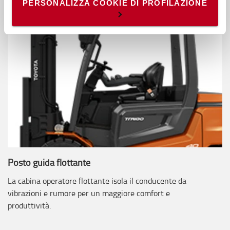
- Cookie di profilazione/marketing: sono utilizzati, solo
PERSONALIZZA COOKIE DI PROFILAZIONE
previo tuo consenso, per esaminare le tue abitudini di
navigazione e mostrarti quindi avvisi pubblicitari mirati, in
linea con le tue preferenze.
Ti chiediamo di effettuare le tue scelte sull’utilizzo dei
cookie di profilazione, selezionando uno dei bottoni sotto
riportati. Puoi avere maggiori dettagli visionando
l’
Informativa estesa cookie
. La chiusura del presente
banner comporterà il permanere dei soli cookie tecnici ed
analytics, per i quali non occorre il tuo consenso. Potrai
comunque modificare le tue scelte in qualsiasi momento,
accedendo al link presente nel footer.
Posto guida flottante
La cabina operatore flottante isola il conducente da
vibrazioni e rumore per un maggiore comfort e
produttività.