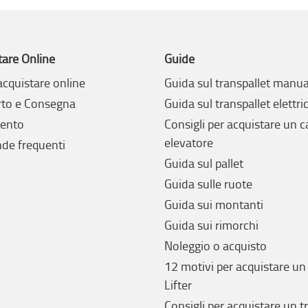
tare Online
Guide
cquistare online
Guida sul transpallet manua
rto e Consegna
Guida sul transpallet elettri
ento
Consigli per acquistare un c
elevatore
e frequenti
Guida sul pallet
Guida sulle ruote
Guida sui montanti
Guida sui rimorchi
Noleggio o acquisto
12 motivi per acquistare un
Lifter
Consigli per acquistare un t