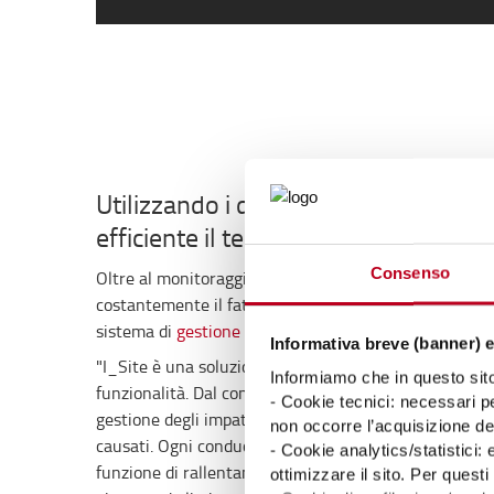
Utilizzando i dati della flotta per ge
efficiente il team dei conducenti
Consenso
Oltre al monitoraggio dell'utilizzo della flotta, Roma
costantemente il fattore umano, motivo per cui lavor
sistema di
gestione della flotta I_Site di Toyota
:
Informativa breve (banner) e
"I_Site è una soluzione eccellente e vantaggiosa. Util
Informiamo che in questo sito 
funzionalità. Dal controllo del traffico alla ricarica del
- Cookie tecnici: necessari pe
gestione degli impatti, so tutto sugli incidenti, quand
non occorre l’acquisizione d
causati. Ogni conducente accede al sistema con il suo 
- Cookie analytics/statistici:
funzione di rallentamento della macchina in caso di c
ottimizzare il sito. Per ques