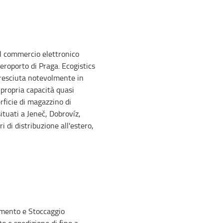
r il commercio elettronico
aeroporto di Praga. Ecogistics
cresciuta notevolmente in
 propria capacità quasi
ficie di magazzino di
tuati a Jeneč, Dobrovíz,
 di distribuzione all'estero,
amento e Stoccaggio