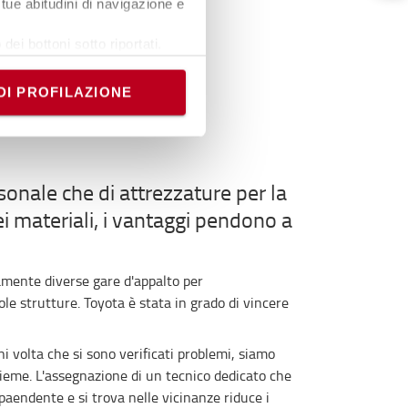
tue abitudini di navigazione e
dei bottoni sotto riportati.
e banner comporterà il
i comunque modificare le tue
DI PROFILAZIONE
rsonale che di attrezzature per la
 materiali, i vantaggi pendono a
mente diverse gare d'appalto per
le strutture. Toyota è stata in grado di vincere
ni volta che si sono verificati problemi, siamo
insieme. L'assegnazione di un tecnico dedicato che
aendente e si trova nelle vicinanze riduce i