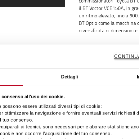
commissionatori Toyota BT 
il BT Vector VCE150A, in grado
un ritmo elevato, fino a 500.
BT Optio come la macchina 
diversificata di dimensioni 
stire in modo
CONTINU
Dettagli
n Havelka supervisiona
a regolarmente con i dati del
 consenso all’uso dei cookie.
izzo tutte le sue
possono essere utilizzati diversi tipi di cookie:
le batterie e, grazie alla
r ottimizzare la navigazione e fornire eventuali servizi richiesti 
o sono avvenuti e chi li ha
el tuo consenso.
codice. Ho utilizzato la
 equiparati ai tecnici, sono necessari per elaborare statistiche an
arichi più pesanti, che ha
ti cookie non occorre l’acquisizione del tuo consenso.