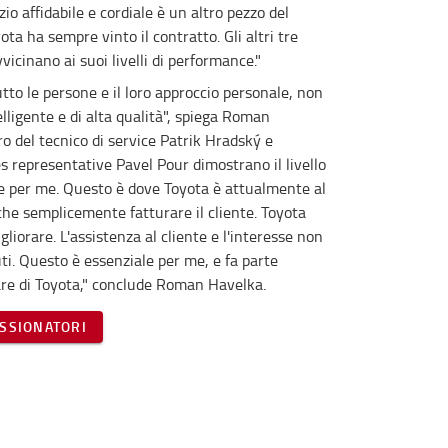
io affidabile e cordiale è un altro pezzo del
ta ha sempre vinto il contratto. Gli altri tre
vicinano ai suoi livelli di performance."
tto le persone e il loro approccio personale, non
elligente e di alta qualità", spiega Roman
ro del tecnico di service Patrik Hradský e
es representative Pavel Pour dimostrano il livello
te per me. Questo è dove Toyota è attualmente al
 che semplicemente fatturare il cliente. Toyota
liorare. L'assistenza al cliente e l'interesse non
ti. Questo è essenziale per me, e fa parte
are di Toyota," conclude Roman Havelka.
ISSIONATORI