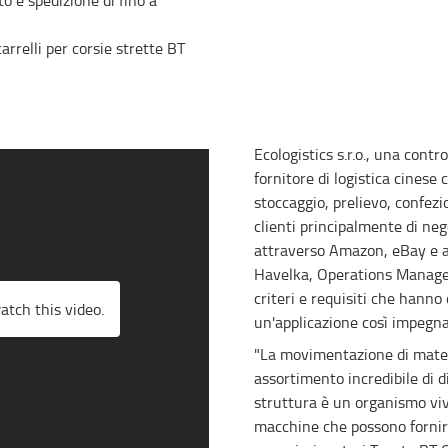
o e spedizione di fino a
relli per corsie strette BT
Ecologistics s.r.o., una cont
fornitore di logistica cinese c
stoccaggio, prelievo, confezi
clienti principalmente di neg
attraverso Amazon, eBay e 
Havelka, Operations Manager,
criteri e requisiti che hanno
atch this video.
un'applicazione così impegna
"La movimentazione di mater
assortimento incredibile di di
struttura è un organismo viv
macchine che possono fornire