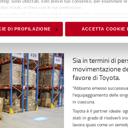
arla, perché il numero di
ting: sono utilizzati, solo previo tuo consenso, per esaminare le 
 difficile persuadere i
itari mirati, in linea con le tue preferenze.
ue scelte sull’utilizzo dei cookie di profilazione, selezionando uno 
omportamento corretto è
visionando l’
Informativa estesa cookie
. La chiusura del present
conto che I_Site e il
nici ed analytics, per i quali non occorre il tuo consenso. Potra
o gli incidenti. Le
IE DI PROFILAZIONE
ACCETTA COOKIE 
accedendo al link presente nel footer.
Sia in termini di pe
movimentazione dei
favore di Toyota.
"Abbiamo emesso successiva
l'equipaggiamento delle singo
in ciascuna.
Toyota è il partner ideale: og
stati in grado di risolverli 
lavora quasi come un semidip