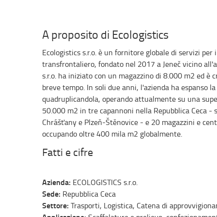
A proposito di Ecologistics
Ecologistics s.r.o. è un fornitore globale di servizi pe
transfrontaliero, fondato nel 2017 a Jeneč vicino all'
s.r.o. ha iniziato con un magazzino di 8.000 m2 ed è 
breve tempo. In soli due anni, l'azienda ha espanso la
quadruplicandola, operando attualmente su una super
50.000 m2 in tre capannoni nella Repubblica Ceca - si
Chrášťany e Plzeň-Štěnovice - e 20 magazzini e centri
occupando oltre 400 mila m2 globalmente.
Fatti e cifre
Azienda:
ECOLOGISTICS s.r.o.
Sede:
Repubblica Ceca
Settore:
Trasporti, Logistica, Catena di approvvigion
Applicazione: