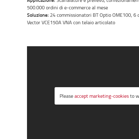
Scaffalature e prelievo, confezionament
500.000 ordini di e-commerce al mese
Soluzione:
24 commissionatori BT Optio OME100, 6 car
Vector VCE150A VNA con telaio articolato
Please
accept marketing-cookies
to w