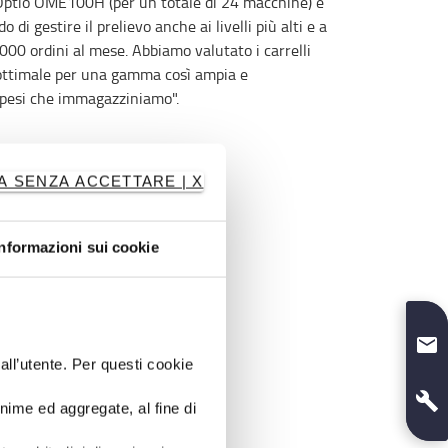
Optio OME100H (per un totale di 24 macchine) e
 di gestire il prelievo anche ai livelli più alti e a
000 ordini al mese. Abbiamo valutato i carrelli
ottimale per una gamma così ampia e
e pesi che immagazziniamo".
A SENZA ACCETTARE | X
Informazioni sui cookie
dall’utente. Per questi cookie
onime ed aggregate, al fine di