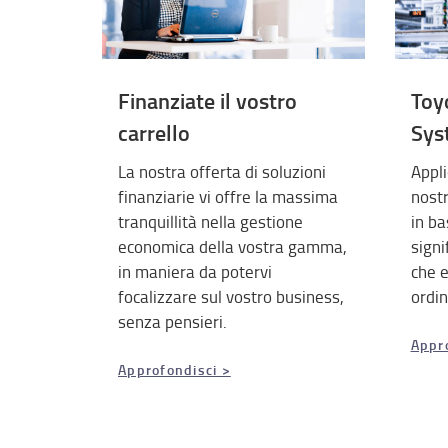
Finanziate il vostro
Toy
carrello
Sys
La nostra offerta di soluzioni
Appli
finanziarie vi offre la massima
nost
tranquillità nella gestione
in ba
economica della vostra gamma,
signi
in maniera da potervi
che e
focalizzare sul vostro business,
ordin
senza pensieri.
Appr
Approfondisci >