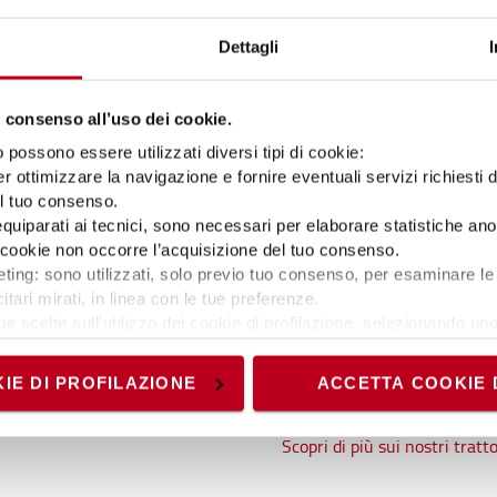
Dettagli
Aeroporti
Trattori industriali per o
 consenso all’uso dei cookie.
Movimentazione veloce ed 
possono essere utilizzati diversi tipi di cookie:
Soluzioni integrate comp
r ottimizzare la navigazione e fornire eventuali servizi richiesti 
di bagagli
el tuo consenso.
 equiparati ai tecnici, sono necessari per elaborare statistiche an
La nostra ampia gamma permet
ti cookie non occorre l’acquisizione del tuo consenso.
ting: sono utilizzati, solo previo tuo consenso, per esaminare le 
flessibili di movimentazione 
itari mirati, in linea con le tue preferenze.
modelli maneggevoli come il 
ue scelte sull’utilizzo dei cookie di profilazione, selezionando uno 
Simai e i nostri carrelli cont
visionando l’
Informativa estesa cookie
. La chiusura del present
il flusso continuo di merci 
nici ed analytics, per i quali non occorre il tuo consenso. Potra
offre automazione dei process
IE DI PROFILAZIONE
ACCETTA COOKIE 
accedendo al link presente nel footer.
regolare di passeggeri e baga
Scopri di più sui nostri tratto