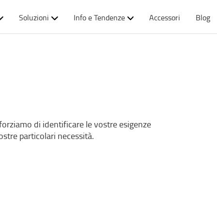
Soluzioni
Info e Tendenze
Accessori
Blog
i sforziamo di identificare le vostre esigenze
ostre particolari necessità.