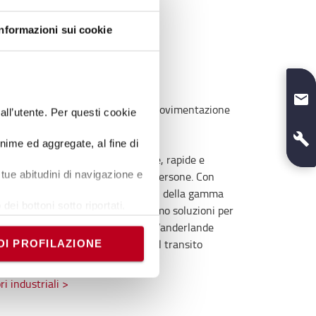
Informazioni sui cookie
perazioni leggere e gravose
efficienze con carreli elevatori
letamente automatizzate per la movimentazione
dall’utente. Per questi cookie
onime ed aggregate, al fine di
te le quotidiane attività, fluide, rapide e
tue abitudini di navigazione e
di bagagli, merci, attrezzature o persone. Con
TWE, i trattori per carichi pesanti della gamma
dei bottoni sotto riportati.
robilanciati Traigo e Tonero, offriamo soluzioni per
e banner comporterà il
in aeroporto. La nostra consociata Vanderlande
i comunque modificare le tue
i logistici a valore aggiunto per il transito
DI PROFILAZIONE
gli.
ri industriali >