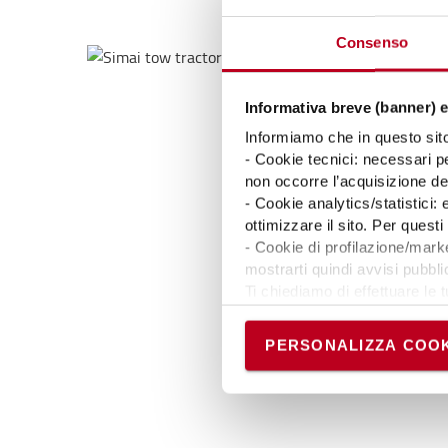
Consenso
Informativa breve (banner) e
Informiamo che in questo sito 
- Cookie tecnici: necessari pe
non occorre l’acquisizione d
- Cookie analytics/statistici:
ottimizzare il sito. Per ques
- Cookie di profilazione/marke
mostrarti quindi avvisi pubblic
Ti chiediamo di effettuare le t
Puoi avere maggiori dettagli 
permanere dei soli cookie tec
PERSONALIZZA COOK
scelte in qualsiasi momento, 