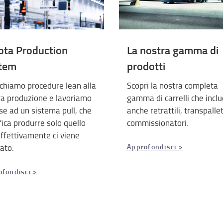
ota Production
La nostra gamma di
tem
prodotti
chiamo procedure lean alla
Scopri la nostra completa
ra produzione e lavoriamo
gamma di carrelli che incl
se ad un sistema pull, che
anche retrattili, transpalle
fica produrre solo quello
commissionatori.
ffettivamente ci viene
ato.
Approfondisci >
ofondisci >