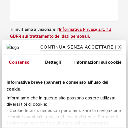
Ti invitiamo a visionare l'
Informativa Privacy art. 13
GDPR sul trattamento dei dati personali.
Letta e compresa l'informativa.
CONTINUA SENZA ACCETTARE | X
Esprimo il consenso al trattamento dei miei dati per
ricevere supporto, risposte e per le eventuali attività
Consenso
Dettagli
Informazioni sui cookie
connesse di cui al punto a) dell’informativa.
Il presente consenso è necessario
.
Informativa breve (banner) e consenso all’uso dei
Esprimo il consenso
cookie.
Consenso per il “marketing diretto” (facoltativo)
Informiamo che in questo sito possono essere utilizzati
Esprimo il consenso per le finalità di cui al punto b)
diversi tipi di cookie:
dell’informativa e quindi acconsento al ricevimento di
- Cookie tecnici: necessari per ottimizzare la navigazione
comunicazioni pubblicitarie tramite e-mail, posta,
e fornire eventuali servizi richiesti dall’utente. Per questi
cookie non occorre l’acquisizione del tuo consenso.
telefono e strumenti similari. Resta inteso che potrò