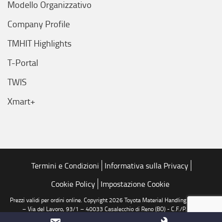
Modello Organizzativo
Company Profile
TMHIT Highlights
T-Portal
TWIS
Xmart+
Termini e Condizioni
Informativa sulla Privacy
Cookie Policy
Impostazione Cookie
Prezzi validi per ordini online. Copyright 2026 Toyota Material Handling Italia S.r.l.
– Via del Lavoro, 93/1 – 40033 Casalecchio di Reno (BO) - C.F./P.I./R.I.
04208060378 - R.E.A. 0354258 BO - Numero Verde: 800 688 776