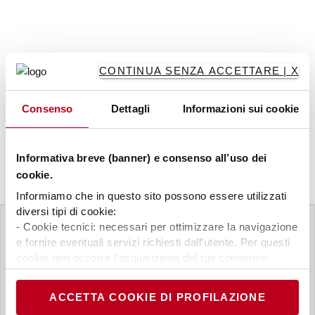
CONTINUA SENZA ACCETTARE | X
Consenso
Dettagli
Informazioni sui cookie
Informativa breve (banner) e consenso all’uso dei
cookie.
Informiamo che in questo sito possono essere utilizzati
diversi tipi di cookie:
- Cookie tecnici: necessari per ottimizzare la navigazione
Prenota un corso o chiedi maggiori
e fornire eventuali servizi richiesti dall’utente. Per questi
informazioni
cookie non occorre l’acquisizione del tuo consenso.
- Cookie analytics/statistici: equiparati ai tecnici, sono
necessari per elaborare statistiche anonime ed
ACCETTA COOKIE DI PROFILAZIONE
aggregate, al fine di ottimizzare il sito. Per questi cookie