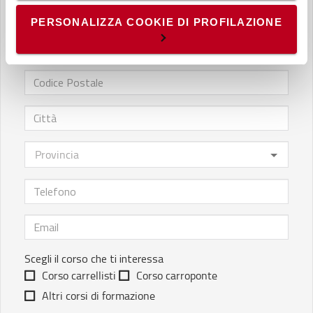
non occorre l’acquisizione del tuo consenso.
- Cookie di profilazione/marketing: sono utilizzati, solo
PERSONALIZZA COOKIE DI PROFILAZIONE
previo tuo consenso, per esaminare le tue abitudini di
navigazione e mostrarti quindi avvisi pubblicitari mirati, in
linea con le tue preferenze.
Ti chiediamo di effettuare le tue scelte sull’utilizzo dei
cookie di profilazione, selezionando uno dei bottoni sotto
riportati. Puoi avere maggiori dettagli visionando
l’
Informativa estesa cookie
. La chiusura del presente
banner comporterà il permanere dei soli cookie tecnici ed
analytics, per i quali non occorre il tuo consenso. Potrai
comunque modificare le tue scelte in qualsiasi momento,
accedendo al link presente nel footer.
Scegli il corso che ti interessa
Corso carrellisti
Corso carroponte
Altri corsi di formazione