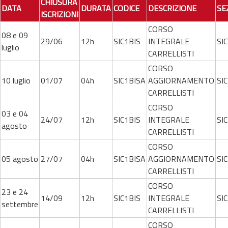
CHIUSURA
DATA
DURATA
CODICE
DESCRIZIONE
SE
ISCRIZIONI
CORSO
08 e 09
29/06
12h
SIC1BIS
INTEGRALE
SIC
luglio
CARRELLISTI
CORSO
10 luglio
01/07
04h
SIC1BISA
AGGIORNAMENTO
SIC
CARRELLISTI
CORSO
03 e 04
24/07
12h
SIC1BIS
INTEGRALE
SIC
agosto
CARRELLISTI
CORSO
05 agosto
27/07
04h
SIC1BISA
AGGIORNAMENTO
SIC
CARRELLISTI
CORSO
23 e 24
14/09
12h
SIC1BIS
INTEGRALE
SIC
settembre
CARRELLISTI
CORSO