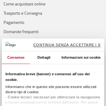
Come acquistare online
Trasporto e Consegna
Pagamento
Domande frequenti
Guide
CONTINUA SENZA ACCETTARE | X
Guida sul transpallet manuale
Consenso
Dettagli
Informazioni sui cookie
Guida sul transpallet elettrico
Consigli per acquistare un carrello elevatore
Informativa breve (banner) e consenso all’uso dei
cookie.
Guida sul pallet
Informiamo che in questo sito possono essere utilizzati
Guida sulle ruote
diversi tipi di cookie:
- Cookie tecnici: necessari per ottimizzare la navigazione
Guida sui montanti
e fornire eventuali servizi richiesti dall’utente. Per questi