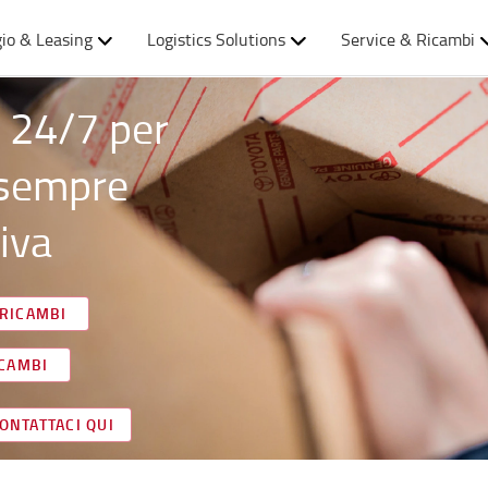
io & Leasing
Logistics Solutions
Service & Ricambi
 24/7 per
 sempre
iva
 RICAMBI
ICAMBI
ONTATTACI QUI