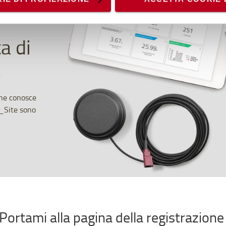
accedendo al link presente nel footer.
a di
o
che conosce
I_Site sono
Portami alla pagina della registrazion