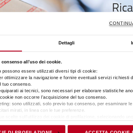
Rica
Acquistar
CONTINU
che tutt
sicurezza e 
Dettagli
riparazione
Per sa
 consenso all’uso dei cookie.
possono essere utilizzati diversi tipi di cookie:
r ottimizzare la navigazione e fornire eventuali servizi richiesti 
el tuo consenso.
 equiparati ai tecnici, sono necessari per elaborare statistiche an
ti cookie non occorre l’acquisizione del tuo consenso.
cità produttiva della tua attività dipende anche da una flotta di c
ting: sono utilizzati, solo previo tuo consenso, per esaminare le 
itari mirati, in linea con le tue preferenze.
r informazioni sui contratti di assistenza o per comunicare con uno 
ue scelte sull’utilizzo dei cookie di profilazione, selezionando uno 
visionando l’
Informativa estesa cookie
. La chiusura del present
nici ed analytics, per i quali non occorre il tuo consenso. Potra
IE DI PROFILAZIONE
ACCETTA COOKIE 