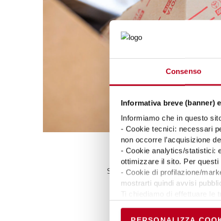
Consenso
Informativa breve (banner) e
Informiamo che in questo sito 
- Cookie tecnici: necessari pe
non occorre l’acquisizione d
- Cookie analytics/statistici:
ottimizzare il sito. Per ques
Sappiamo perfettamente che la capa
- Cookie di profilazione/marke
mostrarti quindi avvisi pubblic
Ti invitiamo a contattarci pe
Ti chiediamo di effettuare le t
Puoi avere maggiori dettagli 
permanere dei soli cookie tec
PERSONALIZZA COOK