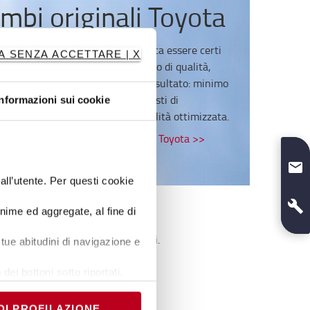
mbi originali Toyota
e in questo negozio online significa essere certi
A SENZA ACCETTARE | X
i i ricambi abbiano lo stesso livello di qualità,
affidabilità dei nostri carrelli. Il risultato: minimo
rischio di fermo tecnico, minori costi di
Informazioni sui cookie
,prestazioni più elevate, disponibilità ottimizzata.
perne di più sui Ricambi Originali Toyota >>
dall’utente. Per questi cookie
onime ed aggregate, al fine di
arrelli elevatori sempre operativi.
tue abitudini di navigazione e
dei nostri esperti di ricambi.
dei bottoni sotto riportati.
e banner comporterà il
i comunque modificare le tue
DI PROFILAZIONE