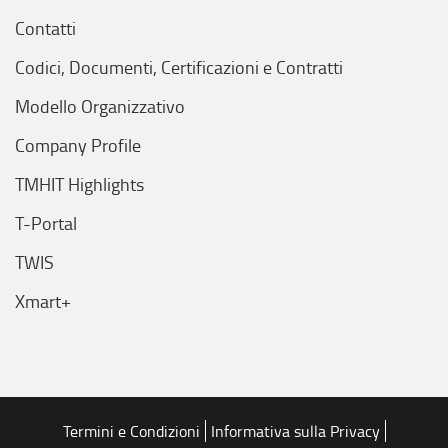
comunque modificare le tue scelte in qualsiasi momento,
Contatti
accedendo al link presente nel footer.
Codici, Documenti, Certificazioni e Contratti
Modello Organizzativo
Company Profile
TMHIT Highlights
T-Portal
TWIS
Xmart+
Termini e Condizioni
Informativa sulla Privacy