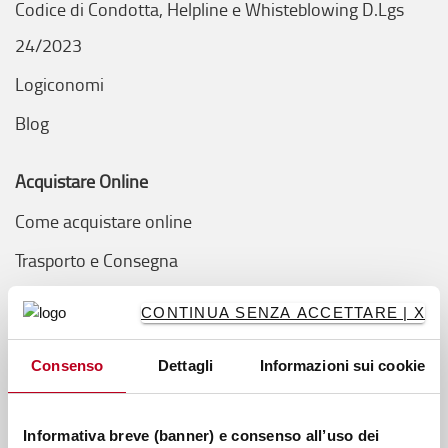
Codice di Condotta, Helpline e Whisteblowing D.Lgs
24/2023
Logiconomi
Blog
Acquistare Online
Come acquistare online
Trasporto e Consegna
Pagamento
CONTINUA SENZA ACCETTARE | X
Domande frequenti
Consenso
Dettagli
Informazioni sui cookie
Guide
Guida sul transpallet manuale
Informativa breve (banner) e consenso all’uso dei