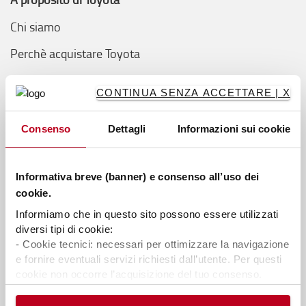
Chi siamo
Perchè acquistare Toyota
Toyota Service Concept
CONTINUA SENZA ACCETTARE | X
Toyota Production System
Consenso
Dettagli
Informazioni sui cookie
Sostenibilità
Unisciti a noi
Informativa breve (banner) e consenso all’uso dei
Trova il concessionario più vicino a te
cookie.
Codice di Condotta, Helpline e Whisteblowing D.Lgs
Informiamo che in questo sito possono essere utilizzati
diversi tipi di cookie:
24/2023
- Cookie tecnici: necessari per ottimizzare la navigazione
e fornire eventuali servizi richiesti dall’utente. Per questi
Logiconomi
cookie non occorre l’acquisizione del tuo consenso.
Blog
- Cookie analytics/statistici: equiparati ai tecnici, sono
necessari per elaborare statistiche anonime ed