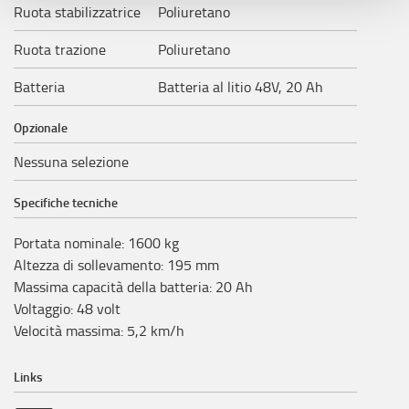
Ruota stabilizzatrice
Poliuretano
riportati. Puoi avere maggiori dettagli visionando
l’
Informativa estesa cookie
. La chiusura del presente
Ruota trazione
Poliuretano
banner comporterà il permanere dei soli cookie tecnici ed
analytics, per i quali non occorre il tuo consenso. Potrai
Batteria
Batteria al litio 48V, 20 Ah
comunque modificare le tue scelte in qualsiasi momento,
accedendo al link presente nel footer.
Opzionale
Nessuna selezione
Specifiche tecniche
Portata nominale
:
1600
kg
Altezza di sollevamento
:
195
mm
Massima capacità della batteria
:
20
Ah
Voltaggio
:
48
volt
Velocità massima
:
5,2
km/h
Links