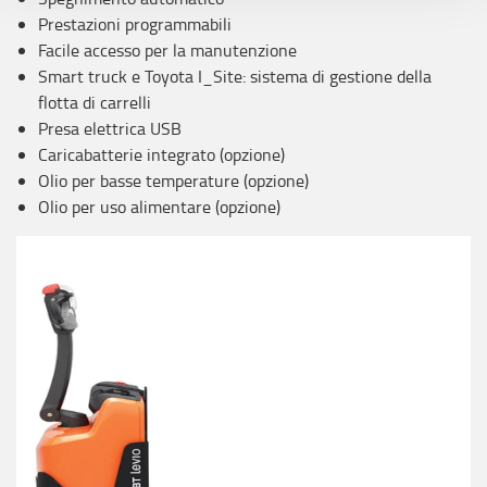
l’
Informativa estesa cookie
. La chiusura del presente
Prestazioni programmabili
banner comporterà il permanere dei soli cookie tecnici ed
Facile accesso per la manutenzione
analytics, per i quali non occorre il tuo consenso. Potrai
Smart truck e Toyota I_Site: sistema di gestione della
comunque modificare le tue scelte in qualsiasi momento,
flotta di carrelli
accedendo al link presente nel footer.
Presa elettrica USB
Caricabatterie integrato (opzione)
Olio per basse temperature (opzione)
Olio per uso alimentare (opzione)