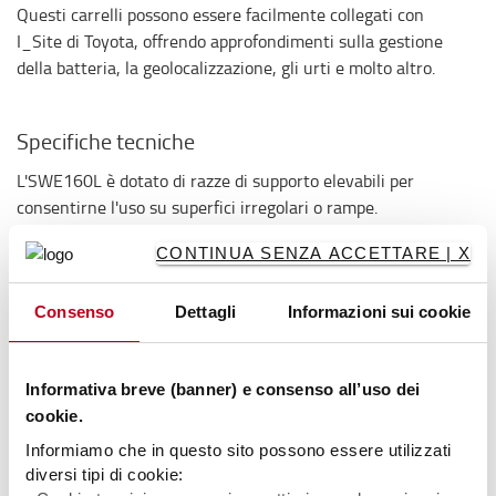
Questi carrelli possono essere facilmente collegati con
I_Site di Toyota, offrendo approfondimenti sulla gestione
della batteria, la geolocalizzazione, gli urti e molto altro.
Specifiche tecniche
L'SWE160L è dotato di razze di supporto elevabili per
consentirne l'uso su superfici irregolari o rampe.
Altezze di sollevamento fino a 6 metri
CONTINUA SENZA ACCETTARE | X
Velocità di trazione fino a 6 km/h
Ottima visibilità
Consenso
Dettagli
Informazioni sui cookie
Sistema BT Powerdrive
Comandi fingertip
Sistema di frenatura elettronico
Informativa breve (banner) e consenso all’uso dei
Controllo elettronico della velocità
cookie.
Sicurezza dell'operatore
Informiamo che in questo sito possono essere utilizzati
Vani portaoggetti
diversi tipi di cookie:
Spegnimento automatico