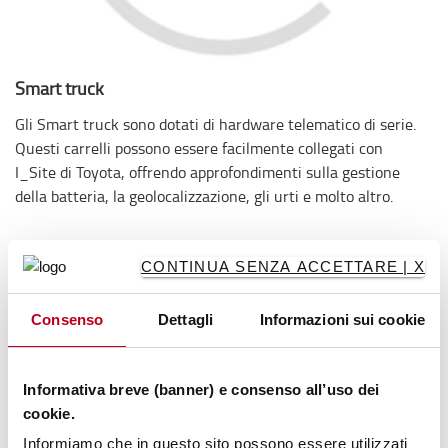
Smart truck
Gli Smart truck sono dotati di hardware telematico di serie.
Questi carrelli possono essere facilmente collegati con
I_Site di Toyota, offrendo approfondimenti sulla gestione
della batteria, la geolocalizzazione, gli urti e molto altro.
Specifiche tecniche
CONTINUA SENZA ACCETTARE | X
L'SWE140S è dotato di razze di supporto allargate per
Consenso
Dettagli
Informazioni sui cookie
consentirne la movimentazione di diverse dimensioni di
pallet.
Altezze di sollevamento fino a 5,35 metri
Informativa breve (banner) e consenso all’uso dei
Velocità di trazione fino a 6 km/h
cookie.
Ottima visibilità
Informiamo che in questo sito possono essere utilizzati