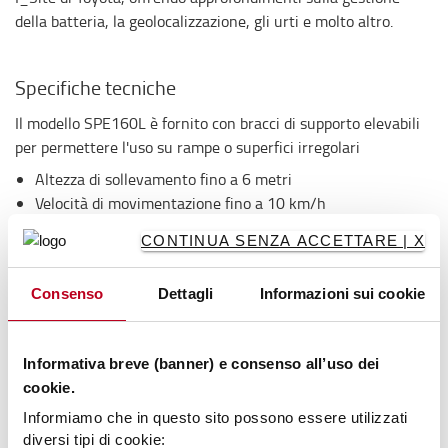
della batteria, la geolocalizzazione, gli urti e molto altro.
Specifiche tecniche
Il modello SPE160L è fornito con bracci di supporto elevabili
per permettere l'uso su rampe o superfici irregolari
Altezza di sollevamento fino a 6 metri
Velocità di movimentazione fino a 10 km/h
Eccellente visibilità
CONTINUA SENZA ACCETTARE | X
Sistema BT Powertrak
Optimised Truck Performance
Consenso
Dettagli
Informazioni sui cookie
Comandi idraulici Fingertip
Impianto frenante elettronico
Controllo elettronico della velocità
Informativa breve (banner) e consenso all’uso dei
Sicurezza per l'operatore
cookie.
Vani porta oggetti
Spegnimento automatico
Informiamo che in questo sito possono essere utilizzati
diversi tipi di cookie:
Prestazioni programmabili