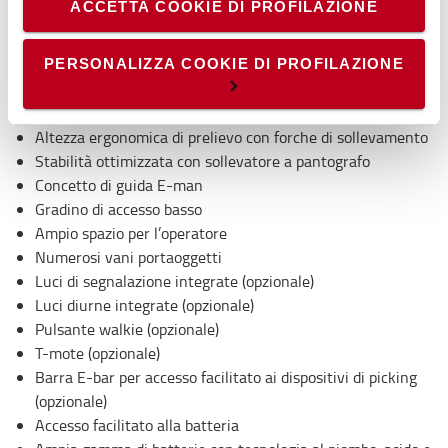
ACCETTA COOKIE DI PROFILAZIONE
facilmente dall’alto o lateralmente al carrello.
aggregate, al fine di ottimizzare il sito. Per questi cookie
non occorre l’acquisizione del tuo consenso.
- Cookie di profilazione/marketing: sono utilizzati, solo
PERSONALIZZA COOKIE DI PROFILAZIONE
Specifiche tecniche
previo tuo consenso, per esaminare le tue abitudini di
navigazione e mostrarti quindi avvisi pubblicitari mirati, in
Modelli ad alte prestazioni
linea con le tue preferenze.
Altezza ergonomica di prelievo con forche di sollevamento
Ti chiediamo di effettuare le tue scelte sull’utilizzo dei
Stabilità ottimizzata con sollevatore a pantografo
cookie di profilazione, selezionando uno dei bottoni sotto
Concetto di guida E-man
riportati. Puoi avere maggiori dettagli visionando
Gradino di accesso basso
l’
Informativa estesa cookie
. La chiusura del presente
Ampio spazio per l’operatore
banner comporterà il permanere dei soli cookie tecnici ed
Numerosi vani portaoggetti
analytics, per i quali non occorre il tuo consenso. Potrai
Luci di segnalazione integrate (opzionale)
comunque modificare le tue scelte in qualsiasi momento,
Luci diurne integrate (opzionale)
accedendo al link presente nel footer.
Pulsante walkie (opzionale)
T-mote (opzionale)
Barra E-bar per accesso facilitato ai dispositivi di picking
(opzionale)
Accesso facilitato alla batteria