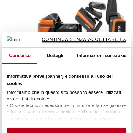
CONTINUA SENZA ACCETTARE | X
Consenso
Dettagli
Informazioni sui cookie
Informativa breve (banner) e consenso all’uso dei
cookie.
Ricarica e manutenzione della batteria semplificate
Informiamo che in questo sito possono essere utilizzati
diversi tipi di cookie:
I commissionatori Toyota a basso livello offrono una
- Cookie tecnici: necessari per ottimizzare la navigazione
manutenzione della batteria semplice. Il vano batteria è
e fornire eventuali servizi richiesti dall’utente. Per questi
facile da aprire e si inclina verso il vano operatore. Sono
cookie non occorre l’acquisizione del tuo consenso.
disponibili due opzioni di presa di ricarica per le batterie
- Cookie analytics/statistici: equiparati ai tecnici, sono
agli ioni di litio, e il connettore può essere inserito
necessari per elaborare statistiche anonime ed