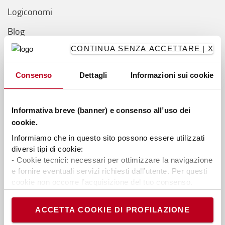
Logiconomi
Blog
CONTINUA SENZA ACCETTARE | X
Acquistare Online
Consenso
Dettagli
Informazioni sui cookie
Come acquistare online
Trasporto e Consegna
Informativa breve (banner) e consenso all’uso dei
Pagamento
cookie.
Domande frequenti
Informiamo che in questo sito possono essere utilizzati
diversi tipi di cookie:
- Cookie tecnici: necessari per ottimizzare la navigazione
Guide
e fornire eventuali servizi richiesti dall’utente. Per questi
cookie non occorre l’acquisizione del tuo consenso.
Guida sul transpallet manuale
- Cookie analytics/statistici: equiparati ai tecnici, sono
necessari per elaborare statistiche anonime ed
Guida sul transpallet elettrico
ACCETTA COOKIE DI PROFILAZIONE
aggregate, al fine di ottimizzare il sito. Per questi cookie