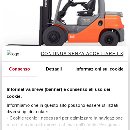
CONTINUA SENZA ACCETTARE | X
Torque converter transmission
Consenso
Dettagli
Informazioni sui cookie
Torque converter transmission offers intuitive driving with
smooth control over speed; ideal in long distance
Informativa breve (banner) e consenso all’uso dei
operations.
cookie.
Informiamo che in questo sito possono essere utilizzati
Specifiche tecniche
diversi tipi di cookie:
- Cookie tecnici: necessari per ottimizzare la navigazione
Trasmissione idrodinamica
e fornire eventuali servizi richiesti dall’utente. Per questi
Toyota SAS (Sistema di Stabilità Attiva)