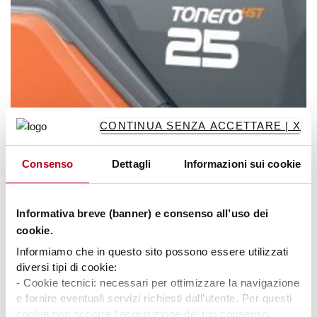
CONTINUA SENZA ACCETTARE | X
Consenso
Dettagli
Informazioni sui cookie
Trasmissione idrostatica
Informativa breve (banner) e consenso all’uso dei
La trasmissione idrostatica offre un rapido cambio di
cookie.
direzione e un effetto frenante automatico in
combinazione con il funzionamento contemporaneo e
Informiamo che in questo sito possono essere utilizzati
indipendente di trazione e sollevamento, ideale (ad es.) per
diversi tipi di cookie:
- Cookie tecnici: necessari per ottimizzare la navigazione
il carico/scarico dei camion . Inoltre, il sistema di frenatura
e fornire eventuali servizi richiesti dall’utente. Per questi
con dischi a bagno d'olio senza manutenzione garantisce
cookie non occorre l’acquisizione del tuo consenso.