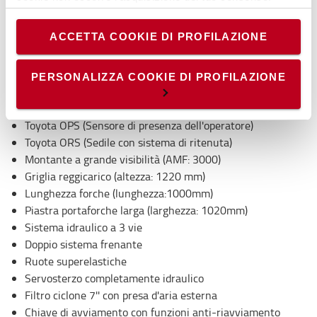
costi di manutenzione ridotti e tempi di fermo macchina
- Cookie analytics/statistici: equiparati ai tecnici, sono
minimi.
necessari per elaborare statistiche anonime ed
ACCETTA COOKIE DI PROFILAZIONE
aggregate, al fine di ottimizzare il sito. Per questi cookie
non occorre l’acquisizione del tuo consenso.
Specifiche tecniche
- Cookie di profilazione/marketing: sono utilizzati, solo
PERSONALIZZA COOKIE DI PROFILAZIONE
Trasmissione idrostatica
previo tuo consenso, per esaminare le tue abitudini di
navigazione e mostrarti quindi avvisi pubblicitari mirati, in
Toyota SAS (Sistema di Stabilità Attiva)
linea con le tue preferenze.
Toyota OPS (Sensore di presenza dell'operatore)
Ti chiediamo di effettuare le tue scelte sull’utilizzo dei
Toyota ORS (Sedile con sistema di ritenuta)
cookie di profilazione, selezionando uno dei bottoni sotto
Montante a grande visibilità (AMF: 3000)
riportati. Puoi avere maggiori dettagli visionando
Griglia reggicarico (altezza: 1220 mm)
l’
Informativa estesa cookie
. La chiusura del presente
Lunghezza forche (lunghezza:1000mm)
banner comporterà il permanere dei soli cookie tecnici ed
Piastra portaforche larga (larghezza: 1020mm)
analytics, per i quali non occorre il tuo consenso. Potrai
Sistema idraulico a 3 vie
comunque modificare le tue scelte in qualsiasi momento,
Doppio sistema frenante
accedendo al link presente nel footer.
Ruote superelastiche
Servosterzo completamente idraulico
Filtro ciclone 7'' con presa d'aria esterna
Chiave di avviamento con funzioni anti-riavviamento