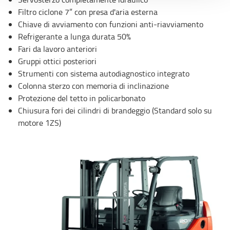
l’
Informativa estesa cookie
. La chiusura del presente
Filtro ciclone 7” con presa d'aria esterna
banner comporterà il permanere dei soli cookie tecnici ed
Chiave di avviamento con funzioni anti-riavviamento
analytics, per i quali non occorre il tuo consenso. Potrai
Refrigerante a lunga durata 50%
comunque modificare le tue scelte in qualsiasi momento,
Fari da lavoro anteriori
accedendo al link presente nel footer.
Gruppi ottici posteriori
Strumenti con sistema autodiagnostico integrato
Colonna sterzo con memoria di inclinazione
Protezione del tetto in policarbonato
Chiusura fori dei cilindri di brandeggio (Standard solo su
motore 1ZS)