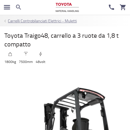
Carrelli Controbilanciati Elettrici - Muletti
Toyota Traigo48, carrello a 3 ruote da 1,8 t
compatto
1800
kg
7500
mm
48
volt