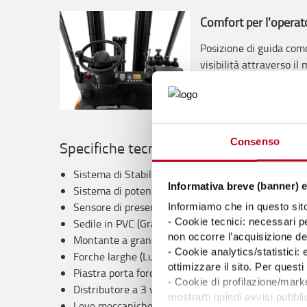
Comfort per l'operat
Posizione di guida com
visibilità attraverso i
con display integrato 
fondamentali per il co
Consenso
Specifiche tecniche
Sistema di Stabilità Attiva Toyota SAS incluso ra
Informativa breve (banner) e
Sistema di potenza Toyota AC2
Sensore di presenza operatore Toyota OPS
Informiamo che in questo sito 
- Cookie tecnici: necessari pe
Sedile in PVC (Grammer MSG20)
non occorre l’acquisizione d
Montante a grande visibilità (V 3270 mm)
- Cookie analytics/statistici:
Forche larghe (Lunchezza: 800 mm)
ottimizzare il sito. Per ques
Piastra porta forche (Larghezza: 920 mm)
- Cookie di profilazione/marke
Distributore a 3 vie
mostrarti quindi avvisi pubblic
Leve meccaniche laterali con selettore di direzion