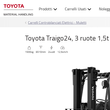
Prodotti
Carrelli Usati
Nolegg
Carrelli Controbilanciati Elettrici - Muletti
Toyota Traigo24, 3 ruote 1,5t
1500
kg
6510
mm
24
volt
12,5
km/h