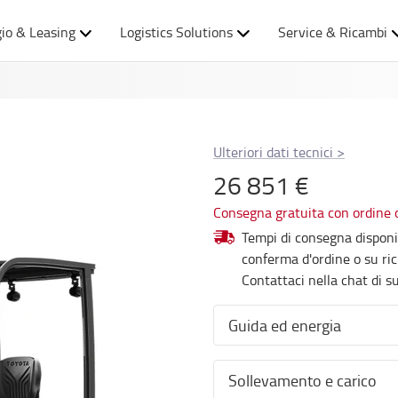
io & Leasing
Logistics Solutions
Service & Ricambi
Ulteriori dati tecnici
>
26 851 €
Consegna gratuita con ordine 
Tempi di consegna disponib
conferma d'ordine o su ric
Contattaci nella chat di s
Guida ed energia
Per turno singolo o turni multipli con possibilità di ricarica durante il turno di lavoro.
Sollevamento e carico