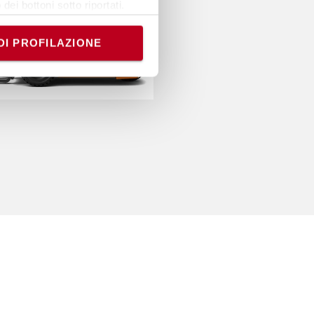
dei bottoni sotto riportati.
e banner comporterà il
i comunque modificare le tue
DI PROFILAZIONE