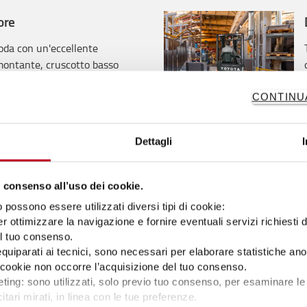
ore
oda con un'eccellente
l montante, cruscotto basso
con informazioni
nducente.
CONTINU
Dettagli
llentamento in curva
 consenso all’uso dei cookie.
possono essere utilizzati diversi tipi di cookie:
r ottimizzare la navigazione e fornire eventuali servizi richiesti 
el tuo consenso.
 equiparati ai tecnici, sono necessari per elaborare statistiche an
ti cookie non occorre l’acquisizione del tuo consenso.
ting: sono utilizzati, solo previo tuo consenso, per esaminare le 
itari mirati, in linea con le tue preferenze.
e