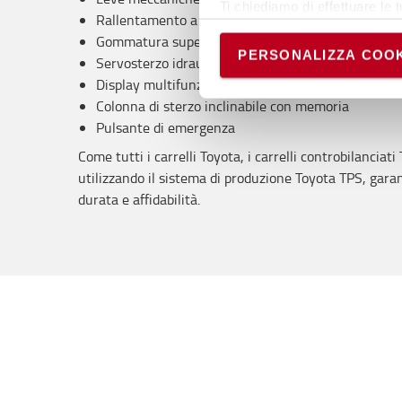
Ti chiediamo di effettuare le t
Rallentamento a fine discesa
Puoi avere maggiori dettagli 
Gommatura superelastica
permanere dei soli cookie tec
PERSONALIZZA COOK
Servosterzo idraulico
scelte in qualsiasi momento, 
Display multifunzione
Colonna di sterzo inclinabile con memoria
Pulsante di emergenza
Come tutti i carrelli Toyota, i carrelli controbilanciat
utilizzando il sistema di produzione Toyota TPS, garant
durata e affidabilità.