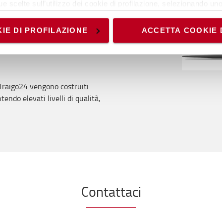
ue scelte sull’utilizzo dei cookie di profilazione, selezionando uno 
visionando l’
Informativa estesa cookie
. La chiusura del present
nici ed analytics, per i quali non occorre il tuo consenso. Potra
IE DI PROFILAZIONE
ACCETTA COOKIE 
accedendo al link presente nel footer.
i Traigo24 vengono costruiti
endo elevati livelli di qualità,
Contattaci