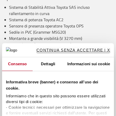
Sistema di Stabilità Attiva Toyota SAS incluso
rallentamento in curva
Sistema di potenza Toyota AC2
Sensore di presenza operatore Toyota OPS
Sedile in PVC (Grammer MSG20)
Montante a grande visibilità (V 3270 mm)
Forche larghe (Lunchezza: 800 mm)
CONTINUA SENZA ACCETTARE | X
Piastra porta forche (Larghezza: 920 mm)
Distributore a 3 vie
Leve meccaniche laterali con selettore di direzione
Consenso
Dettagli
Informazioni sui cookie
Rallentamento a fine discesa
Gommatura superelastica
Servosterzo idraulico
Informativa breve (banner) e consenso all’uso dei
Display multifunzione
cookie.
Colonna di sterzo inclinabile con memoria
Informiamo che in questo sito possono essere utilizzati
Pulsante di emergenza
diversi tipi di cookie:
- Cookie tecnici: necessari per ottimizzare la navigazione
Come tutti i carrelli Toyota, i carrelli controbilanciati Traigo24
e fornire eventuali servizi richiesti dall’utente. Per questi
vengono costruiti utilizzando il sistema di produzione Toyota