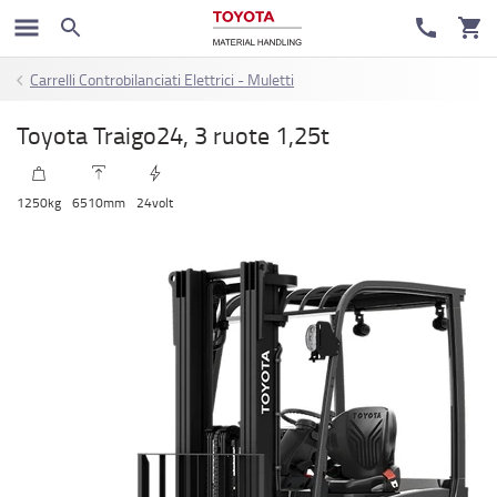
Carrelli Controbilanciati Elettrici - Muletti
Toyota Traigo24, 3 ruote 1,25t
1250
kg
6510
mm
24
volt