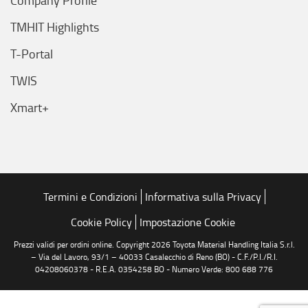
Company Profile
TMHIT Highlights
T-Portal
TWIS
Xmart+
Termini e Condizioni
Informativa sulla Privacy
Cookie Policy
Impostazione Cookie
Prezzi validi per ordini online. Copyright 2026 Toyota Material Handling Italia S.r.l.
– Via del Lavoro, 93/1 – 40033 Casalecchio di Reno (BO) - C.F./P.I./R.I.
04208060378 - R.E.A. 0354258 BO - Numero Verde: 800 688 776