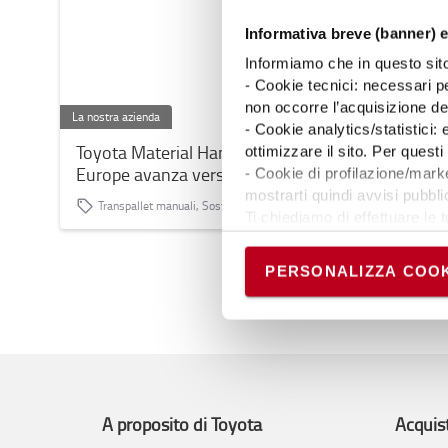
Informativa breve (banner) e
Informiamo che in questo sito 
- Cookie tecnici: necessari pe
non occorre l’acquisizione d
La nostra azienda
La nostra azienda
- Cookie analytics/statistici:
Toyota Material Handling
Toyota Mater
ottimizzare il sito. Per ques
Europe avanza verso il Net
Europe e S
- Cookie di profilazione/marke
Zero con l'acciaio SSAB
passo avanti
mostrarti quindi avvisi pubblic
Transpallet manuali, Sostenibilità
Sostenibilità
Zero™
produzione 
Ti chiediamo di effettuare le t
generazione 
Puoi avere maggiori dettagli 
per la movi
permanere dei soli cookie tec
PERSONALIZZA COOK
materiali co
scelte in qualsiasi momento, 
carbonio rid
A proposito di Toyota
Acquis