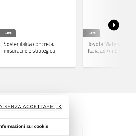
Eventi
Eventi
Sostenibilità concreta,
Toyota Material Hand
misurabile e strategica
Italia ad Ambiente L
2026: formazione, cu
innovazione
A SENZA ACCETTARE | X
Informazioni sui cookie