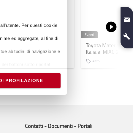
dall’utente. Per questi cookie
Eventi
Eventi
onime ed aggregate, al fine di
Toyota Material Handling
Toyota Material Hand
Italia al MIAC 2024:
Italia al MIAC 2024
tue abitudini di navigazione e
innovazione e sostenibilità
Altro
protagoniste della Industry
dei bottoni sotto riportati.
5.0
e banner comporterà il
i comunque modificare le tue
DI PROFILAZIONE
Contatti - Documenti - Portali