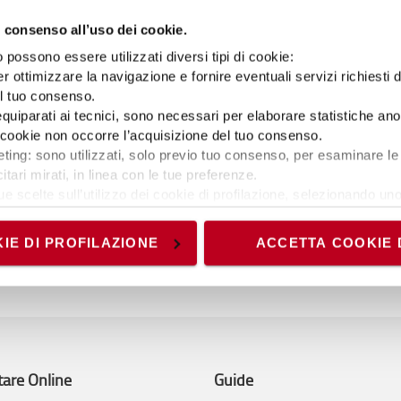
 consenso all’uso dei cookie.
possono essere utilizzati diversi tipi di cookie:
r ottimizzare la navigazione e fornire eventuali servizi richiesti 
el tuo consenso.
Eventi
 equiparati ai tecnici, sono necessari per elaborare statistiche an
ial Handling
Toyota Material Handling
ti cookie non occorre l’acquisizione del tuo consenso.
SAB compiono un
Italia protagonista ad A&T
ting: sono utilizzati, solo previo tuo consenso, per esaminare le 
 nella
2025: innovazione,
itari mirati, in linea con le tue preferenze.
della nuova
automazione e sostenibilità
ue scelte sull’utilizzo dei cookie di profilazione, selezionando uno 
di attrezzature
per la logistica del futuro
visionando l’
Informativa estesa cookie
. La chiusura del present
mentazione dei
nici ed analytics, per i quali non occorre il tuo consenso. Potra
IE DI PROFILAZIONE
ACCETTA COOKIE 
VISUALIZZA TUTTO
n un'impronta di
accedendo al link presente nel footer.
otta
tare Online
Guide