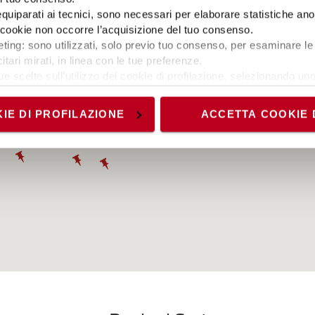
 equiparati ai tecnici, sono necessari per elaborare statistiche an
ti cookie non occorre l’acquisizione del tuo consenso.
ting: sono utilizzati, solo previo tuo consenso, per esaminare le 
itari mirati, in linea con le tue preferenze.
ue scelte sull’utilizzo dei cookie di profilazione, selezionando uno 
visionando l’
Informativa estesa cookie
. La chiusura del present
nici ed analytics, per i quali non occorre il tuo consenso. Potra
IE DI PROFILAZIONE
ACCETTA COOKIE 
accedendo al link presente nel footer.