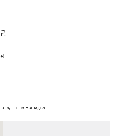
za
e!
Giulia, Emilia Romagna.