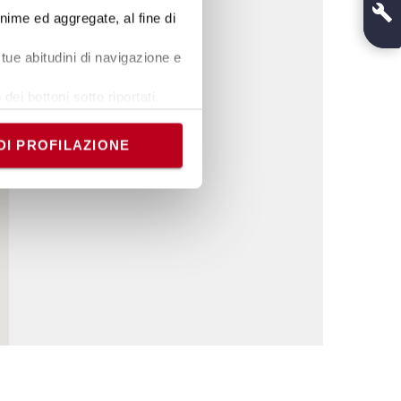
onime ed aggregate, al fine di
tue abitudini di navigazione e
dei bottoni sotto riportati.
e banner comporterà il
i comunque modificare le tue
DI PROFILAZIONE