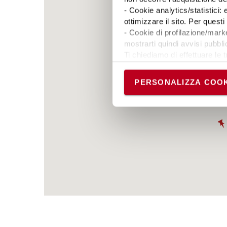
- Cookie analytics/statistici:
ottimizzare il sito. Per ques
- Cookie di profilazione/marke
mostrarti quindi avvisi pubblic
Ti chiediamo di effettuare le t
Puoi avere maggiori dettagli 
permanere dei soli cookie tec
PERSONALIZZA COOK
scelte in qualsiasi momento, 