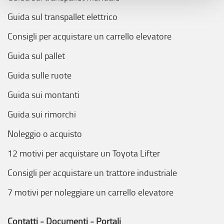
riportati. Puoi avere maggiori dettagli visionando
Guida sul transpallet elettrico
l’
Informativa estesa cookie
. La chiusura del presente
banner comporterà il permanere dei soli cookie tecnici ed
Consigli per acquistare un carrello elevatore
analytics, per i quali non occorre il tuo consenso. Potrai
comunque modificare le tue scelte in qualsiasi momento,
Guida sul pallet
accedendo al link presente nel footer.
Guida sulle ruote
Guida sui montanti
Guida sui rimorchi
Noleggio o acquisto
12 motivi per acquistare un Toyota Lifter
Consigli per acquistare un trattore industriale
7 motivi per noleggiare un carrello elevatore
Contatti - Documenti - Portali