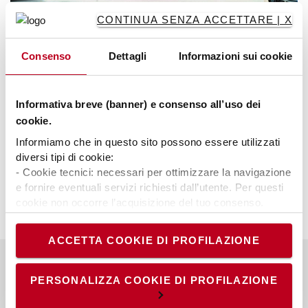
CONTINUA SENZA ACCETTARE | X
Consenso
Dettagli
Informazioni sui cookie
La nostra gamma di prodotti
Scopri la nostra completa gamma di carrelli che
Informativa breve (banner) e consenso all’uso dei
include anche retrattili, transpallet e
cookie.
commissionatori.
Informiamo che in questo sito possono essere utilizzati
diversi tipi di cookie:
Approfondisci >
- Cookie tecnici: necessari per ottimizzare la navigazione
e fornire eventuali servizi richiesti dall’utente. Per questi
cookie non occorre l’acquisizione del tuo consenso.
- Cookie analytics/statistici: equiparati ai tecnici, sono
necessari per elaborare statistiche anonime ed
ACCETTA COOKIE DI PROFILAZIONE
aggregate, al fine di ottimizzare il sito. Per questi cookie
non occorre l’acquisizione del tuo consenso.
- Cookie di profilazione/marketing: sono utilizzati, solo
PERSONALIZZA COOKIE DI PROFILAZIONE
A proposito di Toyota
previo tuo consenso, per esaminare le tue abitudini di