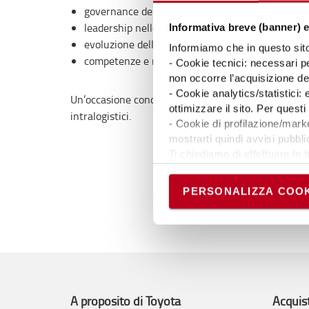
governance dell’innovazione e integrazione tra t
leadership nelle organizzazioni data driven;
Informativa breve (banner) e
evoluzione delle supply chain intelligenti;
Informiamo che in questo sito 
competenze e modelli organizzativi per affront
- Cookie tecnici: necessari pe
non occorre l’acquisizione d
- Cookie analytics/statistici:
confronto
Un’occasione concreta di
tra aziende, pro
ottimizzare il sito. Per ques
intralogistici.
- Cookie di profilazione/marke
mostrarti quindi avvisi pubblic
Ti chiediamo di effettuare le t
Puoi avere maggiori dettagli 
Scari
permanere dei soli cookie tec
PERSONALIZZA COOK
scelte in qualsiasi momento, 
A proposito di Toyota
Acquis