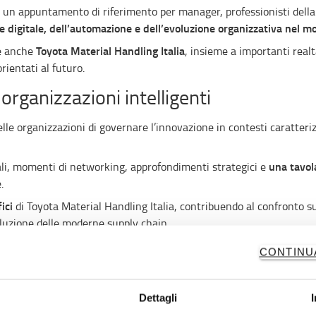
un appuntamento di riferimento per manager, professionisti della 
e digitale, dell’automazione e dell’evoluzione organizzativa nel m
Toyota Material Handling Italia
e anche
, insieme a importanti realt
orientati al futuro.
organizzazioni intelligenti
lle organizzazioni di governare l’innovazione in contesti caratteri
una tavol
ali, momenti di networking, approfondimenti strategici e
.
ici
di Toyota Material Handling Italia, contribuendo al confronto su
voluzione delle moderne supply chain.
esi,
KNAPP
Amministratore Delegato di
Italia e docente universita
CONTINU
Dettagli
ali per il settore logistico: