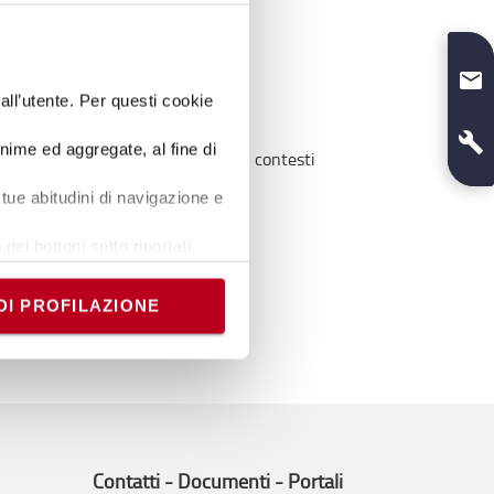
dall’utente. Per questi cookie
onime ed aggregate, al fine di
 e soluzioni applicabili ai moderni contesti
tue abitudini di navigazione e
dei bottoni sotto riportati.
e banner comporterà il
strati
i comunque modificare le tue
DI PROFILAZIONE
Contatti - Documenti - Portali