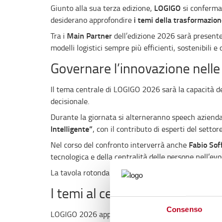
LOGIGO
Giunto alla sua terza edizione,
si conferma 
i temi della trasformazion
desiderano approfondire
Main Partner
Tra i
dell’edizione 2026 sarà present
modelli logistici sempre più efficienti, sostenibili e 
Governare l’innovazione nelle 
Il tema centrale di LOGIGO 2026 sarà la capacità de
decisionale.
Durante la giornata si alterneranno speech aziend
Intelligente”
, con il contributo di esperti del settore
Fabio Soff
Nel corso del confronto interverrà anche
tecnologica e della centralità delle persone nell’e
Stefano Novar
La tavola rotonda sarà moderata da
I temi al centro dell’evento
Consenso
LOGIGO 2026 approfondirà alcune delle sfide più attu