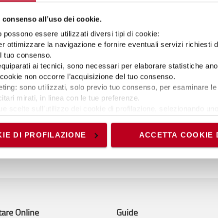
ecnologia, processi e cultura aziendale;
 consenso all’uso dei cookie.
possono essere utilizzati diversi tipi di cookie:
are automazione e complessità.
r ottimizzare la navigazione e fornire eventuali servizi richiesti 
el tuo consenso.
 equiparati ai tecnici, sono necessari per elaborare statistiche an
fessionisti e partner tecnologici per condividere esperienze, visioni
ti cookie non occorre l’acquisizione del tuo consenso.
ting: sono utilizzati, solo previo tuo consenso, per esaminare le 
itari mirati, in linea con le tue preferenze.
ue scelte sull’utilizzo dei cookie di profilazione, selezionando uno 
visionando l’
Informativa estesa cookie
. La chiusura del present
ca la locandina
Maggiori informazioni
Regi
nici ed analytics, per i quali non occorre il tuo consenso. Potra
IE DI PROFILAZIONE
ACCETTA COOKIE 
accedendo al link presente nel footer.
tare Online
Guide