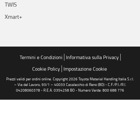
TWIS
Xmart+
Termini e Condizioni
Informativa sulla Privacy
Cookie Policy
Impostazione Cookie
Prezzi validi per ordini online. Copyright 2026 Toyota Material Handling Italia S.r.l.
– Via del Lavoro, 93/1 – 40033 Casalecchio di Reno (BO) - C.F./P.I./R.I.
04208060378 - R.E.A. 0354258 BO - Numero Verde: 800 688 776