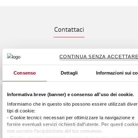
Contattaci
CONTINUA SENZA ACCETTARE 
Consenso
Dettagli
Informazioni sui c
Informativa breve (banner) e consenso all’uso dei cookie.
Informiamo che in questo sito possono essere utilizzati diver
A proposito di Toyota
tipi di cookie:
Chi siamo
- Cookie tecnici: necessari per ottimizzare la navigazione e
fornire eventuali servizi richiesti dall’utente. Per questi cooki
Perchè acquistare Toyota
non occorre l’acquisizione del tuo consenso.
- Cookie analytics/statistici: equiparati ai tecnici, sono neces