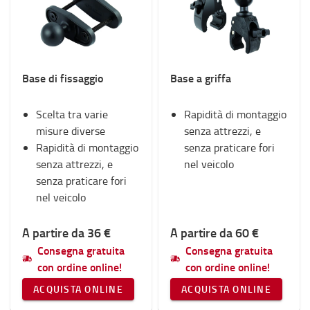
Forche e prolunghe forche
Interni
Inverno
Sicurezza
Base di fissaggio
Base a griffa
Luci
Materiali di consumo
Scelta tra varie
Monopattini e Carrelli con rotelle
Rapidità di montaggio
misure diverse
Supporto RAM
senza attrezzi, e
Rapidità di montaggio
Fan Shop
senza praticare fori
senza attrezzi, e
nel veicolo
Categoria
senza praticare fori
nel veicolo
Basi RAM Mount
(10)
A partire da 36 €
A partire da 60 €
Consegna gratuita
Consegna gratuita
con ordine online!
con ordine online!
ACQUISTA ONLINE
ACQUISTA ONLINE