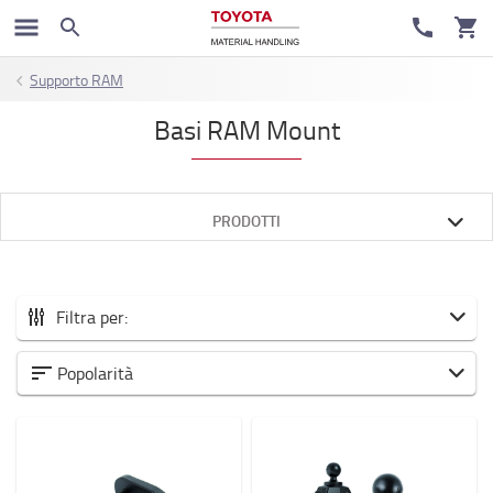
Supporto RAM
Basi RAM Mount
PRODOTTI
Filtra per:
Tutti gli Accessori
Popolarità
Nuovi arrivi
Accessori per carrelli elevatori
Area di lavoro e magazzino
Batterie ed elettronica