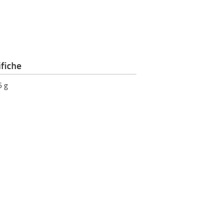
fiche
6
g