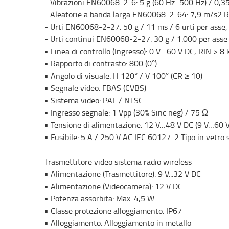
- Vibrazioni EN60068-2-6: 5 g (60 Hz...500 Hz) / 0,35
- Aleatorie a banda larga EN60068-2-64: 7,9 m/s2 RM
- Urti EN60068-2-27: 50 g / 11 ms / 6 urti per asse, 3
- Urti continui EN60068-2-27: 30 g / 1.000 per asse 
• Linea di controllo (Ingresso): 0 V... 60 V DC, RIN > 
• Rapporto di contrasto: 800 (0°)
• Angolo di visuale: H 120° / V 100° (CR ≥ 10)
• Segnale video: FBAS (CVBS)
• Sistema video: PAL / NTSC
• Ingresso segnale: 1 Vpp (30% Sinc neg) / 75 Ω
• Tensione di alimentazione: 12 V…48 V DC (9 V…60 
• Fusibile: 5 A / 250 V AC IEC 60127-2 Tipo in vetro
---
Trasmettitore video sistema radio wireless
• Alimentazione (Trasmettitore): 9 V...32 V DC
• Alimentazione (Videocamera): 12 V DC
• Potenza assorbita: Max. 4,5 W
• Classe protezione alloggiamento: IP67
• Alloggiamento: Alloggiamento in metallo