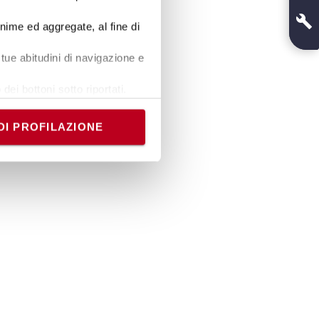
onime ed aggregate, al fine di
tue abitudini di navigazione e
dei bottoni sotto riportati.
e banner comporterà il
i comunque modificare le tue
DI PROFILAZIONE