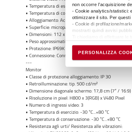
non occorre l’acquisizione d
• Temperatura di esercizio: da -40°C a +80°C
- Cookie analytics/statistici:
• Temperatura di conservazione: da -40°C a +85°C
ottimizzare il sito. Per ques
• Alloggiamento: Acciaio inox
- Cookie di profilazione/marke
• Superficie: micropallinata
mostrarti quindi avvisi pubblic
• Dimensioni: 112 x 26,5 x 24,5 mm³
Ti chiediamo di effettuare le t
• Peso approssimativo: 250 g
Puoi avere maggiori dettagli 
• Protezione: IP69K
permanere dei soli cookie tec
PERSONALIZZA COOK
• Connessione: Connettore a 5 pin M12, es. serie Bi
scelte in qualsiasi momento, 
---
Monitor
• Classe di protezione alloggiamento: IP 30
• Retroilluminazione: tip. 500 cd/m²
• Dimensione diagonale schermo: 17,8 cm (7“ / 16:9)
• Risoluzione in pixel: H800 x 3(RGB) x V480 Pixel
• Numero di ingressi video: 3
• Temperatura di esercizio: -30 °C...+80 °C
• Temperatura di conservazione: -30 °C...+80 °C
• Resistenza agli urti/ Resistenza alle vibrazioni: