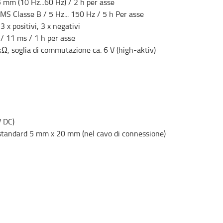
 mm (10 Hz...60 Hz) / 2 h per asse
S Classe B / 5 Hz... 150 Hz / 5 h Per asse
 x positivi, 3 x negativi
/ 11 ms / 1 h per asse
8 kΩ, soglia di commutazione ca. 6 V (high-aktiv)
V DC)
 standard 5 mm x 20 mm (nel cavo di connessione)