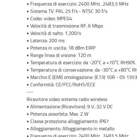
• Frequenza di esercizio: 2400 MHz...2483,5 MHz
• Sistema TV: PAL 25 f/s - NTSC 30 f/s
• Codec video: MPEG4
• Velocità di trasmissione RF: 6 Mbps
• Velocità di salto: 1.200/s
• Latenza: 200 ms
• Potenza in uscita: 18 dBm EIRP
• Range linea di visione: 120 m
• Temperatura di esercizio: da -20°C a +70°C RH90%
• Temperatura di conservazione: da -30°C a +80°C 
• Marchio E (EMI) omologazione: (E13) 10R - 05 135
• Conformità: CE/FCC/RoHS/ECE
---
Ricevitore video sistema radio wireless
• Alimentazione (Ricevitore): 9 V...32 V DC
• Potenza assorbita: Max. 2 W
• Classe protezione alloggiamento: IP67
• Alloggiamento: Alloggiamento in metallo
• Frequenza di esercizio: 2400 MHz...2483,5 MHz