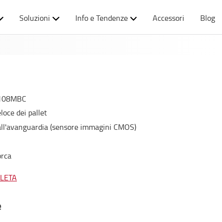
Soluzioni
Info e Tendenze
Accessori
Blog
108MBC
oce dei pallet
 all'avanguardia (sensore immagini CMOS)
orca
PLETA
e