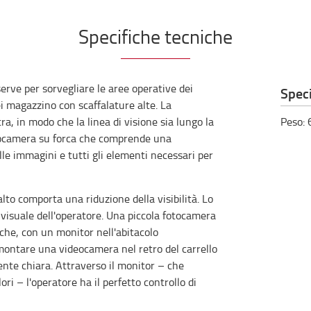
Specifiche tecniche
rve per sorvegliare le aree operative dei
Speci
nei magazzino con scaffalature alte. La
a, in modo che la linea di visione sia lungo la
Peso
:
ideocamera su forca che comprende una
le immagini e tutti gli elementi necessari per
lto comporta una riduzione della visibilità. Lo
a visuale dell'operatore. Una piccola fotocamera
rche, con un monitor nell'abitacolo
 montare una videocamera nel retro del carrello
nte chiara. Attraverso il monitor – che
ri – l'operatore ha il perfetto controllo di