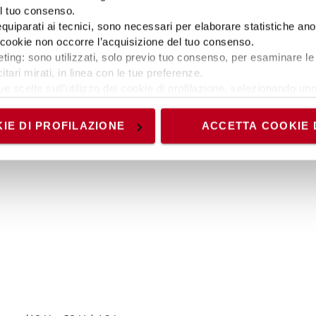
el tuo consenso.
 equiparati ai tecnici, sono necessari per elaborare statistiche an
ti cookie non occorre l’acquisizione del tuo consenso.
ting: sono utilizzati, solo previo tuo consenso, per esaminare le 
itari mirati, in linea con le tue preferenze.
ue scelte sull’utilizzo dei cookie di profilazione, selezionando uno 
visionando l’
Informativa estesa cookie
. La chiusura del present
nici ed analytics, per i quali non occorre il tuo consenso. Potra
IE DI PROFILAZIONE
ACCETTA COOKIE 
nder 713
accedendo al link presente nel footer.