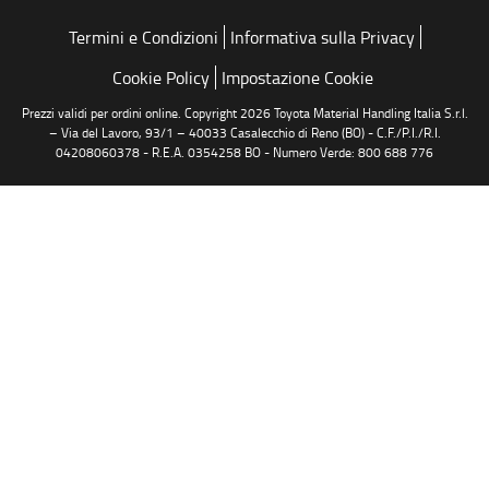
Termini e Condizioni
Informativa sulla Privacy
Cookie Policy
Impostazione Cookie
Prezzi validi per ordini online. Copyright 2026 Toyota Material Handling Italia S.r.l.
– Via del Lavoro, 93/1 – 40033 Casalecchio di Reno (BO) - C.F./P.I./R.I.
04208060378 - R.E.A. 0354258 BO - Numero Verde: 800 688 776