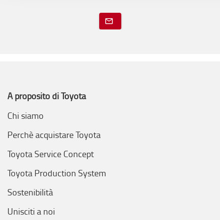
cookie tecnici ed analytics, per i quali non occorre il tuo
consenso. Potrai comunque modificare le tue scelte in qualsi
momento, accedendo al link presente nel footer.
A proposito di Toyota
Chi siamo
Perchè acquistare Toyota
Toyota Service Concept
Toyota Production System
Sostenibilità
Unisciti a noi