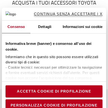
ACQUISTA I TUOI ACCESSORI TOYOTA
NEL NOSTRO NUOVO SHOP ONLINE
CONTINUA SENZA ACCETTARE | X
Il nostro nuovo shop online di Accessori offre
un'ampia selezione di articoli. Sfoglia e
Consenso
Dettagli
Informazioni sui cookie
acquista
articoli da esterno
,
prodotti di sicurezza
,
monopattini e trolley
,
caricabatterie e connettori
,
articoli da interno
,
articoli di lavoro di magazzino
,
Informativa breve (banner) e consenso all’uso dei
articoli stagionali
,
luci
e prodotti a marchio Toyota
cookie.
nel
Toyota fanshop
.
Informiamo che in questo sito possono essere utilizzati
diversi tipi di cookie:
- Cookie tecnici: necessari per ottimizzare la navigazione
e fornire eventuali servizi richiesti dall’utente. Per questi
cookie non occorre l’acquisizione del tuo consenso.
- Cookie analytics/statistici: equiparati ai tecnici, sono
necessari per elaborare statistiche anonime ed
ACCETTA COOKIE DI PROFILAZIONE
aggregate, al fine di ottimizzare il sito. Per questi cookie
non occorre l’acquisizione del tuo consenso.
- Cookie di profilazione/marketing: sono utilizzati, solo
PERSONALIZZA COOKIE DI PROFILAZIONE
A proposito di Toyota