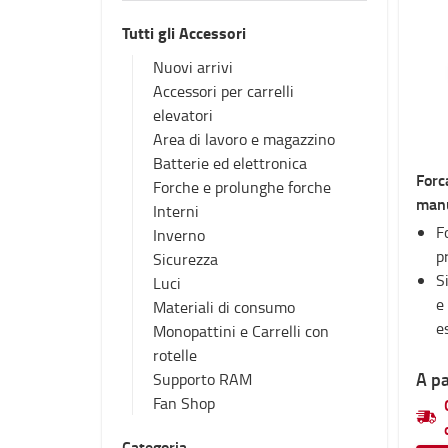
Tutti gli Accessori
Nuovi arrivi
Accessori per carrelli
elevatori
Area di lavoro e magazzino
Batterie ed elettronica
Forc
Forche e prolunghe forche
manu
Interni
F
Inverno
p
Sicurezza
S
Luci
e
Materiali di consumo
e
Monopattini e Carrelli con
rotelle
A pa
Supporto RAM
Fan Shop
Categoria