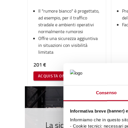
Il "rumore bianco" è progettato,
Pre
ad esempio, per il traffico
del
stradale e ambienti operativi
Fac
normalmente rumorosi
Offre una sicurezza aggiuntiva
in situazioni con visibilità
limitata
201 €
40 €
ACQUISTA ONLINE
AC
Consenso
Informativa breve (banner) e
Informiamo che in questo sito 
La sicurezza al primo po
- Cookie tecnici: necessari pe