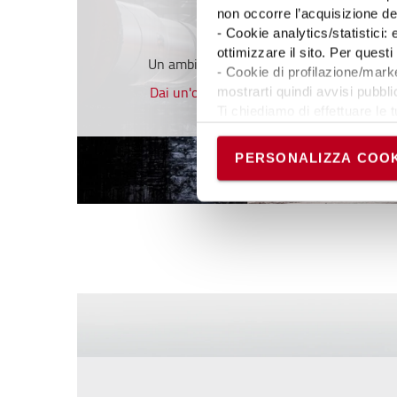
non occorre l’acquisizione d
sempre!
- Cookie analytics/statistici:
ottimizzare il sito. Per ques
Un ambiente di lavoro sicuro è più produt
- Cookie di profilazione/marke
Dai un'occhiata ai nostri prodotti di sicur
mostrarti quindi avvisi pubblic
Ti chiediamo di effettuare le t
Puoi avere maggiori dettagli 
permanere dei soli cookie tec
PERSONALIZZA COOK
scelte in qualsiasi momento, 