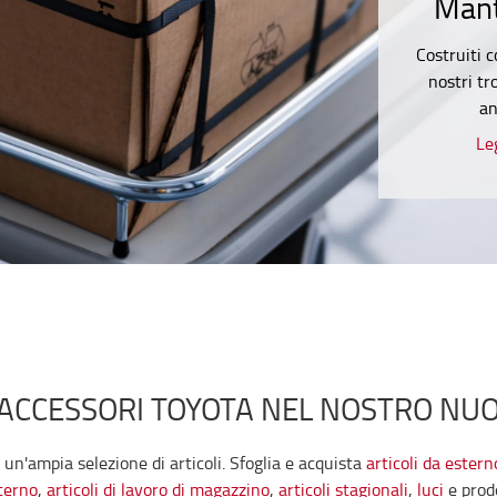
Mant
Costruiti c
nostri t
an
Le
I ACCESSORI TOYOTA NEL NOSTRO NU
 un'ampia selezione di articoli. Sfoglia e acquista
articoli da estern
nterno
,
articoli di lavoro di magazzino
,
articoli stagionali
,
luci
e prod