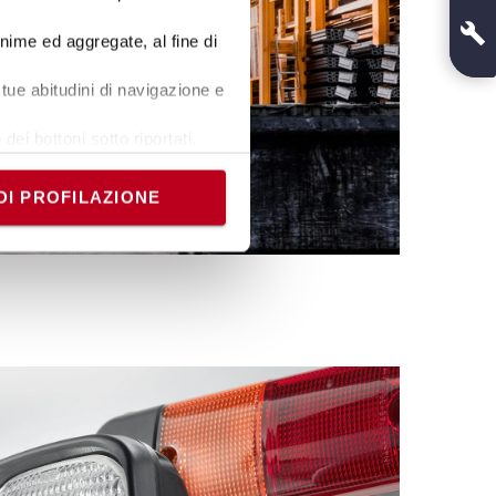
onime ed aggregate, al fine di
tue abitudini di navigazione e
dei bottoni sotto riportati.
e banner comporterà il
i comunque modificare le tue
DI PROFILAZIONE