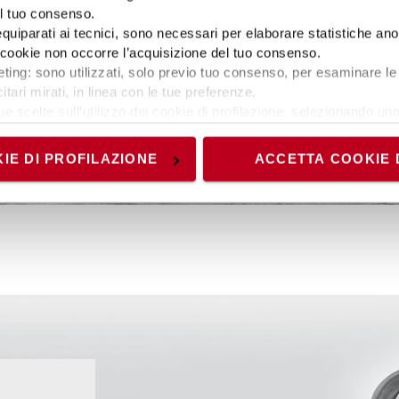
el tuo consenso.
 equiparati ai tecnici, sono necessari per elaborare statistiche an
ti cookie non occorre l’acquisizione del tuo consenso.
tivo.
ting: sono utilizzati, solo previo tuo consenso, per esaminare le 
ezza
itari mirati, in linea con le tue preferenze.
ue scelte sull’utilizzo dei cookie di profilazione, selezionando uno 
visionando l’
Informativa estesa cookie
. La chiusura del present
nici ed analytics, per i quali non occorre il tuo consenso. Potra
IE DI PROFILAZIONE
ACCETTA COOKIE 
accedendo al link presente nel footer.