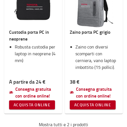
Forche e prolunghe forche
Interni
Inverno
Sicurezza
Custodia porta PC in
Zaino porta PC grigio
Luci
neoprene
Materiali di consumo
Robusta custodia per
Monopattini e Carrelli con rotelle
Zaino con diversi
laptop in neoprene (4
Supporto RAM
scomparti con
mm)
Fan Shop
cerniera, vano laptop
imbottito (15 pollici).
Categoria
A partire da 24 €
38 €
Borse
(2)
Consegna gratuita
Consegna gratuita
con ordine online!
con ordine online!
ACQUISTA ONLINE
ACQUISTA ONLINE
Mostra tutti e 2 i prodotti