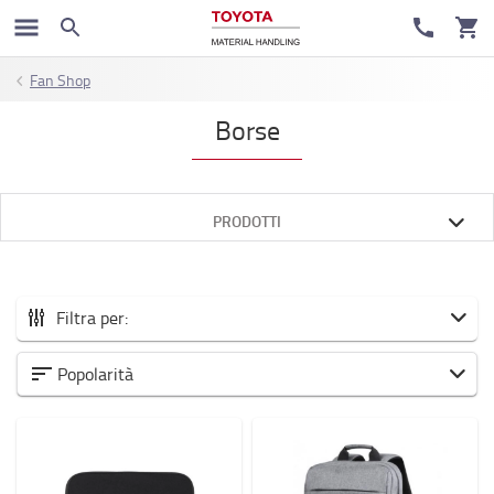
Fan Shop
Borse
PRODOTTI
Filtra per:
Tutti gli Accessori
Popolarità
Nuovi arrivi
Accessori per carrelli elevatori
Area di lavoro e magazzino
Batterie ed elettronica