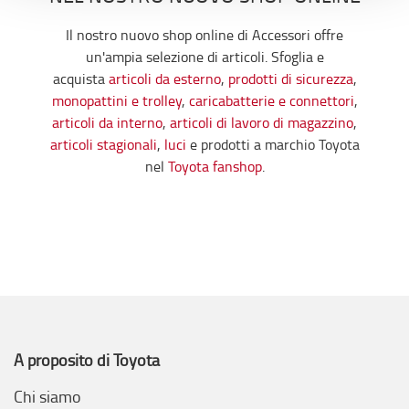
l’
Informativa estesa cookie
. La chiusura del presente
Il nostro nuovo shop online di Accessori offre
banner comporterà il permanere dei soli cookie tecnici ed
un'ampia selezione di articoli. Sfoglia e
analytics, per i quali non occorre il tuo consenso. Potrai
acquista
articoli da esterno
,
prodotti di sicurezza
,
comunque modificare le tue scelte in qualsiasi momento,
monopattini e trolley
,
caricabatterie e connettori
,
accedendo al link presente nel footer.
articoli da interno
,
articoli di lavoro di magazzino
,
articoli stagionali
,
luci
e prodotti a marchio Toyota
nel
Toyota fanshop
.
A proposito di Toyota
Chi siamo