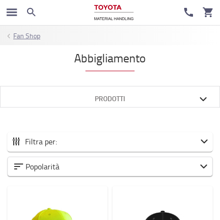
Fan Shop
Abbigliamento
PRODOTTI
Filtra per:
Tutti gli Accessori
Popolarità
Nuovi arrivi
Accessori per carrelli elevatori
Area di lavoro e magazzino
Batterie ed elettronica