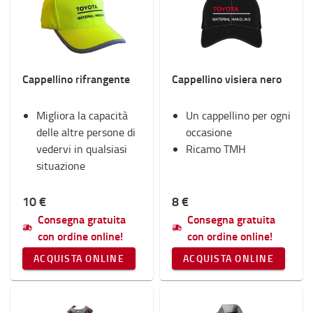
Forche e prolunghe forche
Interni
Inverno
Sicurezza
Cappellino rifrangente
Cappellino visiera nero
Luci
Materiali di consumo
Migliora la capacità
Monopattini e Carrelli con rotelle
Un cappellino per ogni
delle altre persone di
Supporto RAM
occasione
vedervi in qualsiasi
Fan Shop
Ricamo TMH
situazione
Categoria
10 €
8 €
Abbigliamento
(8)
Consegna gratuita
Consegna gratuita
con ordine online!
con ordine online!
ACQUISTA ONLINE
ACQUISTA ONLINE