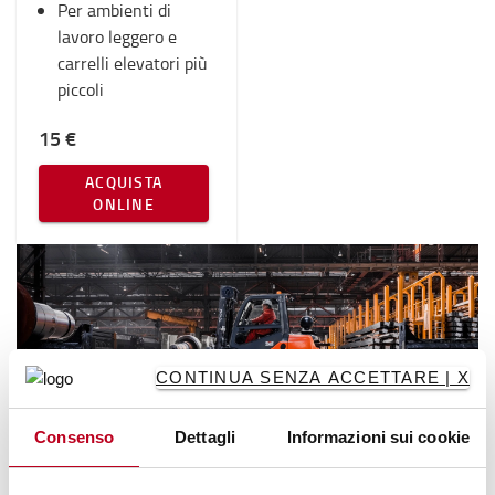
Per ambienti di
lavoro leggero e
carrelli elevatori più
piccoli
15 €
ACQUISTA
ONLINE
CONTINUA SENZA ACCETTARE | X
La sicurezza al primo posto, sempre!
Consenso
Dettagli
Informazioni sui cookie
Un ambiente di lavoro sicuro è più produttivo.