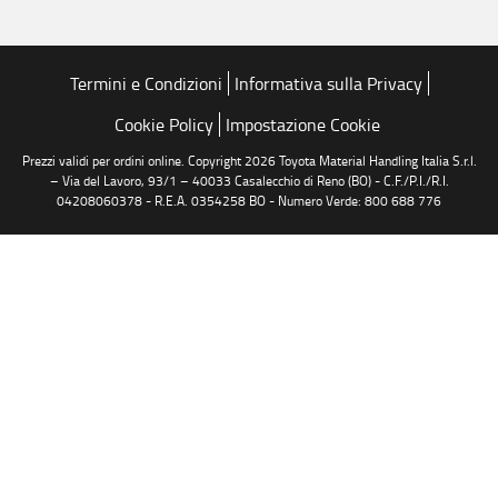
Termini e Condizioni
Informativa sulla Privacy
Cookie Policy
Impostazione Cookie
Prezzi validi per ordini online. Copyright 2026 Toyota Material Handling Italia S.r.l.
– Via del Lavoro, 93/1 – 40033 Casalecchio di Reno (BO) - C.F./P.I./R.I.
04208060378 - R.E.A. 0354258 BO - Numero Verde: 800 688 776