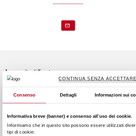
A proposito di Toyota
CONTINUA SENZA ACCETTARE 
Chi siamo
Perchè acquistare Toyota
Consenso
Dettagli
Informazioni sui c
Toyota Service Concept
Informativa breve (banner) e consenso all’uso dei cookie.
Toyota Production System
Informiamo che in questo sito possono essere utilizzati diver
Sostenibilità
tipi di cookie: