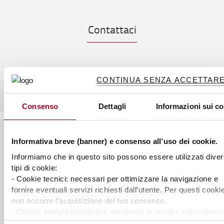
Contattaci
CONTINUA SENZA ACCETTARE 
Consenso
Dettagli
Informazioni sui c
Informativa breve (banner) e consenso all’uso dei cookie.
A proposito di Toyota
Informiamo che in questo sito possono essere utilizzati diver
tipi di cookie:
Chi siamo
- Cookie tecnici: necessari per ottimizzare la navigazione e
fornire eventuali servizi richiesti dall’utente. Per questi cooki
Perchè acquistare Toyota
non occorre l’acquisizione del tuo consenso.
Toyota Service Concept
- Cookie analytics/statistici: equiparati ai tecnici, sono neces
per elaborare statistiche anonime ed aggregate, al fine di