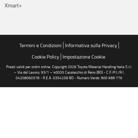
Xmart+
Termini e Condizioni
Informativa sulla Privacy
Cookie Policy
Impostazione Cookie
Prezzi validi per ordini online. Copyright 2026 Toyota Material Handling Italia S.r.l.
– Via del Lavoro, 93/1 – 40033 Casalecchio di Reno (BO) - C.F./P.I./R.I.
04208060378 - R.E.A. 0354258 BO - Numero Verde: 800 688 776