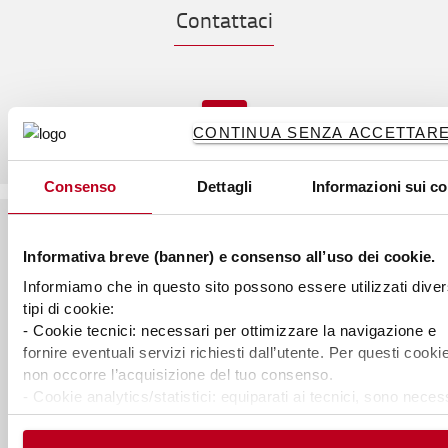
Contattaci
CONTINUA SENZA ACCETTARE 
Consenso
Dettagli
Informazioni sui c
Informativa breve (banner) e consenso all’uso dei cookie.
A proposito di Toyota
Informiamo che in questo sito possono essere utilizzati diver
Chi siamo
tipi di cookie:
- Cookie tecnici: necessari per ottimizzare la navigazione e
Perchè acquistare Toyota
fornire eventuali servizi richiesti dall’utente. Per questi cooki
non occorre l’acquisizione del tuo consenso.
Toyota Service Concept
- Cookie analytics/statistici: equiparati ai tecnici, sono neces
per elaborare statistiche anonime ed aggregate, al fine di
Toyota Production System
ottimizzare il sito. Per questi cookie non occorre l’acquisizio