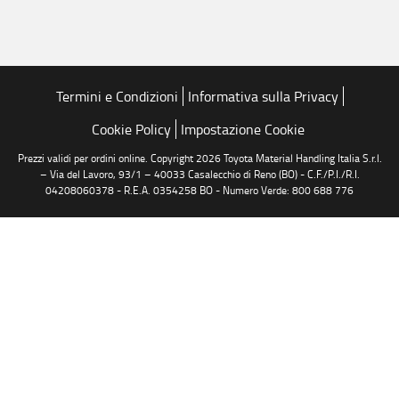
Termini e Condizioni
Informativa sulla Privacy
Cookie Policy
Impostazione Cookie
Prezzi validi per ordini online. Copyright 2026 Toyota Material Handling Italia S.r.l.
– Via del Lavoro, 93/1 – 40033 Casalecchio di Reno (BO) - C.F./P.I./R.I.
04208060378 - R.E.A. 0354258 BO - Numero Verde: 800 688 776