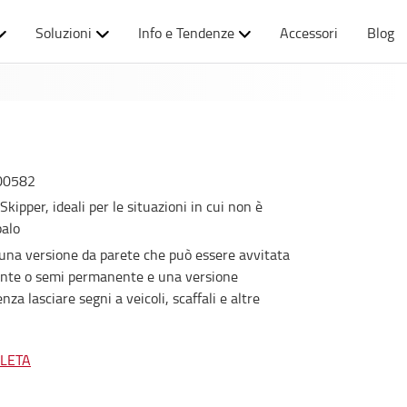
Soluzioni
Info e Tendenze
Accessori
Blog
00582
 Skipper, ideali per le situazioni in cui non è
palo
; una versione da parete che può essere avvitata
ente o semi permanente e una versione
nza lasciare segni a veicoli, scaffali e altre
PLETA