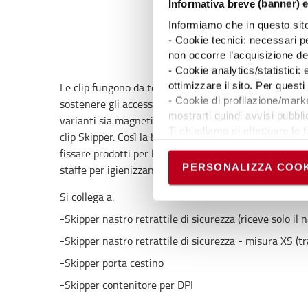
Informativa breve (banner) e
Informiamo che in questo sito 
- Cookie tecnici: necessari pe
non occorre l’acquisizione d
- Cookie analytics/statistici:
ottimizzare il sito. Per ques
Le clip fungono da terminale per le barriere retrattil
- Cookie di profilazione/marke
sostenere gli accessori Skipper per la gestione dei rifiu
mostrarti quindi avvisi pubblic
varianti sia magnetica sia non magnetica. Fissate le ba
Ti chiediamo di effettuare le t
clip Skipper. Così la barriera termina senza utilizzare a
Puoi avere maggiori dettagli 
fissare prodotti per la gestione dei rifiuti e della sic
permanere dei soli cookie tec
PERSONALIZZA COOK
staffe per igienizzante direttamente alla clip.
scelte in qualsiasi momento, 
Si collega a:
-Skipper nastro retrattile di sicurezza (riceve solo il n
-Skipper nastro retrattile di sicurezza - misura XS (tra
-Skipper porta cestino
-Skipper contenitore per DPI