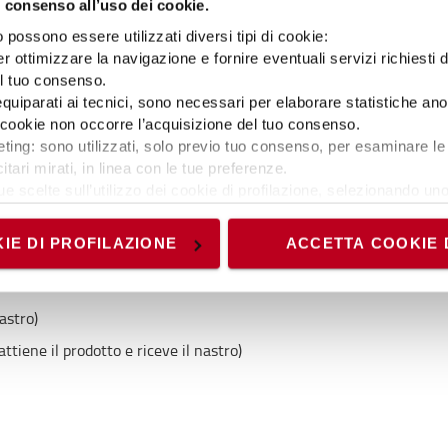
 consenso all’uso dei cookie.
possono essere utilizzati diversi tipi di cookie:
Specifiche tecniche
r ottimizzare la navigazione e fornire eventuali servizi richiesti 
el tuo consenso.
 equiparati ai tecnici, sono necessari per elaborare statistiche an
ti cookie non occorre l’acquisizione del tuo consenso.
i Skipper e possono essere utilizzate anche per
Speci
ting: sono utilizzati, solo previo tuo consenso, per esaminare le 
ti e della sicurezza. Le clip sono disponibili in
itari mirati, in linea con le tue preferenze.
rriere retrattili a qualsiasi superficie con la
Peso
:
ue scelte sull’utilizzo dei cookie di profilazione, selezionando uno 
ltre unità, coni o pali Skipper. È possibile
Colore
visionando l’
Informativa estesa cookie
. La chiusura del present
urezza come porta cestini, contenitori per DPI e
Altezz
nici ed analytics, per i quali non occorre il tuo consenso. Potra
IE DI PROFILAZIONE
ACCETTA COOKIE 
Largh
accedendo al link presente nel footer.
Lungh
astro)
ttiene il prodotto e riceve il nastro)