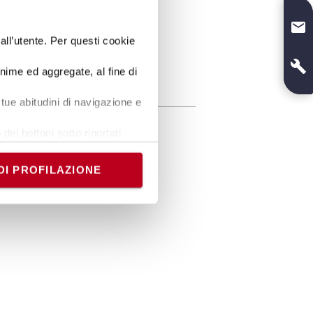
dall’utente. Per questi cookie
onime ed aggregate, al fine di
fiche
tue abitudini di navigazione e
450
g
dei bottoni sotto riportati.
:
Nero
e banner comporterà il
a
:
10
cm
i comunque modificare le tue
DI PROFILAZIONE
ezza
:
2,3
cm
ezza
:
8
cm