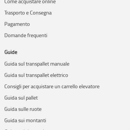
Come acquistare online
consenso. Potrai comunque modificare le tue scelte in qualsi
momento, accedendo al link presente nel footer.
Trasporto e Consegna
Pagamento
Domande frequenti
Guide
Guida sul transpallet manuale
Guida sul transpallet elettrico
Consigli per acquistare un carrello elevatore
Guida sul pallet
Guida sulle ruote
Guida sui montanti