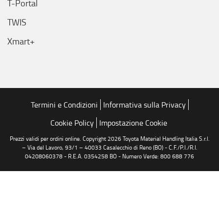
T-Portal
TWIS
Xmart+
Termini e Condizioni
Informativa sulla Privacy
Cookie Policy
Impostazione Cookie
Prezzi validi per ordini online. Copyright 2026 Toyota Material Handling Italia S.r.l.
– Via del Lavoro, 93/1 – 40033 Casalecchio di Reno (BO) - C.F./P.I./R.I.
04208060378 - R.E.A. 0354258 BO - Numero Verde: 800 688 776